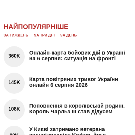
НАЙПОПУЛЯРНІШЕ
ЗА ТИЖДЕНЬ
ЗА ТРИ ДНІ
ЗА ДЕНЬ
Онлайн-карта бойових дій в Україні
360K
на 6 серпня: ситуація на фронті
Карта повітряних тривог України
145K
онлайн 6 серпня 2026
Поповнення в королівській родині.
108K
Король Чарльз III став дідусем
У Києві затримано ветерана