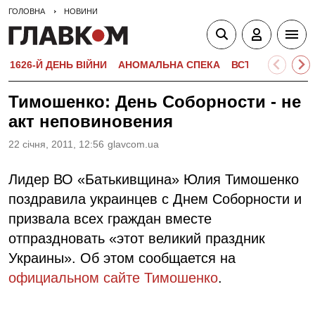
ГОЛОВНА
НОВИНИ
1626-Й ДЕНЬ ВІЙНИ
АНОМАЛЬНА СПЕКА
ВСТУПНА КАМПА
Тимошенко: День Соборности - не
акт неповиновения
22 сiчня, 2011, 12:56
glavcom.ua
Лидер ВО «Батькивщина» Юлия Тимошенко
поздравила украинцев с Днем Соборности и
призвала всех граждан вместе
отпраздновать «этот великий праздник
Украины». Об этом сообщается на
официальном сайте Тимошенко
.