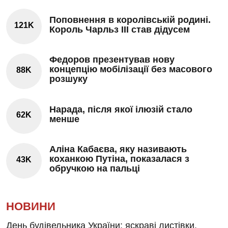
Поповнення в королівській родині.
121K
Король Чарльз III став дідусем
Федоров презентував нову
концепцію мобілізації без масового
88K
розшуку
Нарада, після якої ілюзій стало
62K
менше
Аліна Кабаєва, яку називають
коханкою Путіна, показалася з
43K
обручкою на пальці
НОВИНИ
День будівельника України: яскраві листівки,