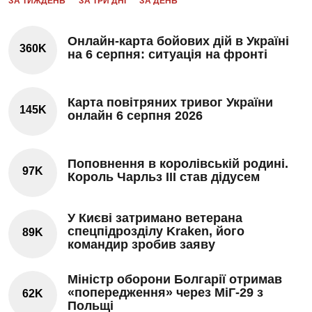
ЗА ТИЖДЕНЬ
ЗА ТРИ ДНІ
ЗА ДЕНЬ
Онлайн-карта бойових дій в Україні
360K
на 6 серпня: ситуація на фронті
Карта повітряних тривог України
145K
онлайн 6 серпня 2026
Поповнення в королівській родині.
97K
Король Чарльз III став дідусем
У Києві затримано ветерана
спецпідрозділу Kraken, його
89K
командир зробив заяву
Міністр оборони Болгарії отримав
«попередження» через МіГ-29 з
62K
Польщі