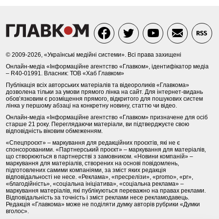
© 2009-2026, «Українські медійні системи». Всі права захищені
Онлайн-медіа «Інформаційне агентство «Главком», ідентифікатор медіа
– R40-01991. Власник: ТОВ «Хаб Главком»
Публікація всіх авторських матеріалів та відеороликів «Главкома»
дозволена тільки за умови прямого лінка на сайт. Для інтернет-видань
обов’язковим є розміщення прямого, відкритого для пошукових систем
лінка у першому абзаці на конкретну новину, статтю чи відео.
Онлайн-медіа «Інформаційне агентство «Главком» призначене для осіб
старше 21 року. Переглядаючи матеріали, ви підтверджуєте свою
відповідність віковим обмеженням.
«Спецпроєкт» – маркування для редакційних проєктів, які не є
спонсорованими. «Партнерський проєкт» – маркування для матеріалів,
що створюються в партнерстві з замовником. «Новини компаній» –
маркування для матеріалів, створених на основі повідомлень,
підготовлених самими компаніями, за зміст яких редакція
відповідальності не несе. «Реклама», «пресрелізи», «promo», «pr»,
«благодійність», «соціальна ініціатива», «соціальна реклама» –
маркування матеріалів, які публікуються переважно на правах реклами.
Відповідальність за точність і зміст реклами несе рекламодавець.
Редакція «Главкома» може не поділяти думку авторів рубрики «Думки
вголос».