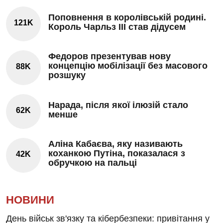
Поповнення в королівській родині.
121K
Король Чарльз III став дідусем
Федоров презентував нову
концепцію мобілізації без масового
88K
розшуку
Нарада, після якої ілюзій стало
62K
менше
Аліна Кабаєва, яку називають
коханкою Путіна, показалася з
42K
обручкою на пальці
НОВИНИ
День військ зв'язку та кібербезпеки: привітання у