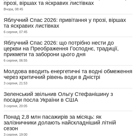
прозі, віршах та яскравих листівках
Вчора, 08:45
Яблучний Спас 2026: привітання у прозі, віршах
та яскравих листівках
6 серпня, 07:45
Яблучний Спас 2026: що потрібно нести до
церкви на Преображення Господнє, традиції,
прикмети та заборони цього дня
6 серпня, 06:55
Молдова вводить енергетичні та водні обмеження
через критичний рівень води в Дністрі
3 серпня, 21:53
Зеленський звільнив Ольгу Стефанішину з
посади посла України в США
3 серпня, 20:05
Понад 2,8 млн пасажирів за місяць: як
залізничники долають найскладніший літній
сезон
3 серпня, 19:00