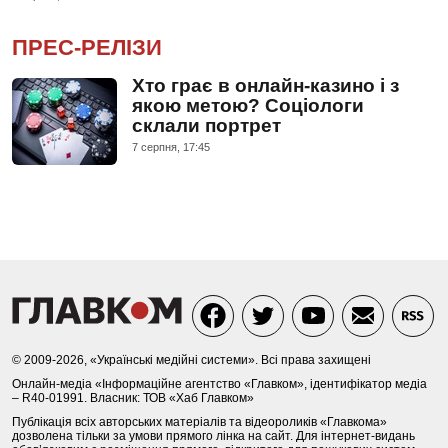
ПРЕС-РЕЛІЗИ
Хто грає в онлайн-казино і з
якою метою? Соціологи
склали портрет
7 серпня, 17:45
© 2009-2026, «Українські медійні системи». Всі права захищені
Онлайн-медіа «Інформаційне агентство «Главком», ідентифікатор медіа
– R40-01991. Власник: ТОВ «Хаб Главком»
Публікація всіх авторських матеріалів та відеороликів «Главкома»
дозволена тільки за умови прямого лінка на сайт. Для інтернет-видань