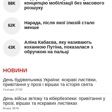
концепцію мобілізації без масового
88K
розшуку
Нарада, після якої ілюзій стало
62K
менше
Аліна Кабаєва, яку називають
коханкою Путіна, показалася з
43K
обручкою на пальці
НОВИНИ
День будівельника України: яскраві листівки,
привітання у прозі і віршах та історія свята
Сьогодні, 07:00
День військ зв'язку та кібербезпеки: привітання у
прозі, віршах та яскравих листівках
Вчора, 08:45