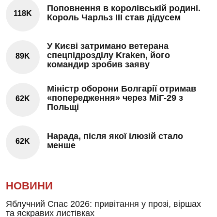
Поповнення в королівській родині.
118K
Король Чарльз III став дідусем
У Києві затримано ветерана
спецпідрозділу Kraken, його
89K
командир зробив заяву
Міністр оборони Болгарії отримав
«попередження» через МіГ-29 з
62K
Польщі
Нарада, після якої ілюзій стало
62K
менше
НОВИНИ
Яблучний Спас 2026: привітання у прозі, віршах
та яскравих листівках