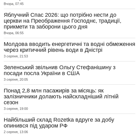
Вчора, 07:45
Яблучний Спас 2026: що потрібно нести до
церкви на Преображення Господнє, традиції,
прикмети та заборони цього дня
Вчора, 06:55
Молдова вводить енергетичні та водні обмеження
через критичний рівень води в Дністрі
3 серпня, 21:53
Зеленський звільнив Ольгу Стефанішину з
посади посла України в США
3 серпня, 20:05
Понад 2,8 млн пасажирів за місяць: як
залізничники долають найскладніший літній
сезон
3 серпня, 19:00
Найбільший склад Rozetka вдруге за добу
опинився під ударом РФ
2 серпня, 13:06