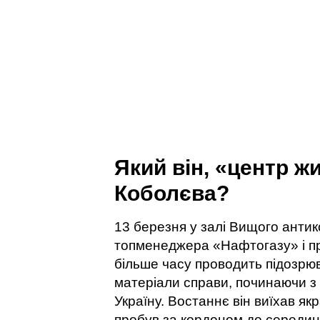
Який він, «центр ж
Коболєва?
13 березня у залі Вищого анти
топменеджера «Нафтогазу» і пр
більше часу проводить підозрюв
матеріали справи, починаючи з 
Україну. Востаннє він виїхав як
пробув за кордоном до середини