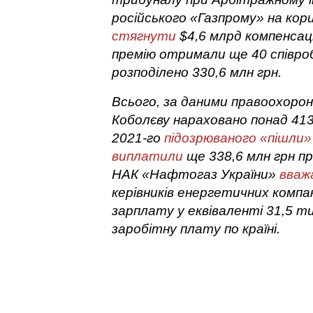
російського «Газпрому» на ко
стягнути
$4,6 млрд компенсаці
премію отримали ще 40 співро
розподілено 330,6 млн грн.
Всього, за даними правоохорон
Коболєву нараховано понад 413 
2021-го
підозрюваного «пішли»
виплатили
ще 338,6 млн грн пре
НАК «Нафтогаз України»
вваж
керівників енергетичних компа
зарплату у еквіваленті 31,5 ти
заробітну плату по країні.