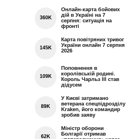
Онлайн-карта бойових
дій в Україні на 7
360K
серпня: ситуація на
фронті
Карта повітряних тривог
України онлайн 7 серпня
145K
2026
Поповнення в
королівській родині.
109K
Король Чарльз III став
дідусем
У Києві затримано
ветерана спецпідрозділу
89K
Kraken, його командир
зробив заяву
Міністр оборони
Болгарії отримав
62K