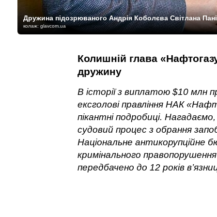
Дружина підозрюваного Андрія Коболєва Світлана Паніо
колаж: glavcom.ua
Колишній глава «Нафтогазу
дружину
В історії з виплатою $10 млн п
ексголові правління НАК «Нафт
пікантні подробиці. Нагадаємо,
судовий процес з обрання зап
Національне антикорупційне 
кримінального правопорушення (
передбачено до 12 років в’язниц