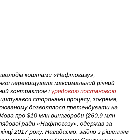
 заволодів коштами «Нафтогазу»,
якої перевищувала максимальний річний
ений контрактом і
урядовою постановою
 цитувався сторонами процесу, зокрема,
зрюваному дозволялося претендувати на
 Мова про $10 млн винагороди (260,9 млн
аглядової ради «Нафтогазу», одержав за
кінці 2017 року. Нагадаємо, згідно з рішенням
інституті торгової палати Стокгольму, з