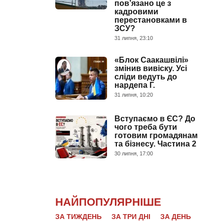
пов’язано це з
кадровими
перестановками в
ЗСУ?
31 липня, 23:10
«Блок Саакашвілі»
змінив вивіску. Усі
сліди ведуть до
нардепа Г.
31 липня, 10:20
Вступаємо в ЄС? До
чого треба бути
готовим громадянам
та бізнесу. Частина 2
30 липня, 17:00
НАЙПОПУЛЯРНІШЕ
ЗА ТИЖДЕНЬ
ЗА ТРИ ДНІ
ЗА ДЕНЬ