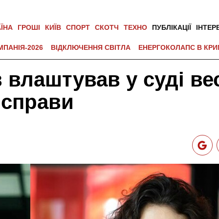
АЇНА
ГРОШІ
КИЇВ
СПОРТ
СКОТЧ
ТЕХНО
ПУБЛІКАЦІЇ
ІНТЕР
МПАНІЯ-2026
ВІДКЛЮЧЕННЯ СВІТЛА
ЕНЕРГОКОЛАПС В КРИ
влаштував у суді вес
 справи