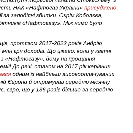
ристь НАК «Нафтогаз України»
присуджено
ї за заподіяні збитки. Окрім Коболєва,
бітників «Нафтогазу». Між ними було
ців, протягом 2017-2022 років Андрію
млн грн доходів. Що цікаво: коли у квітні
з «Нафтогазу», йому на прощання
мії! До речі, станом на 2017 рік керівник
ався
одним із найбільш високооплачуваних
ній Європи й отримував середню місячну
с. євро, що у 136 разів більше за середню