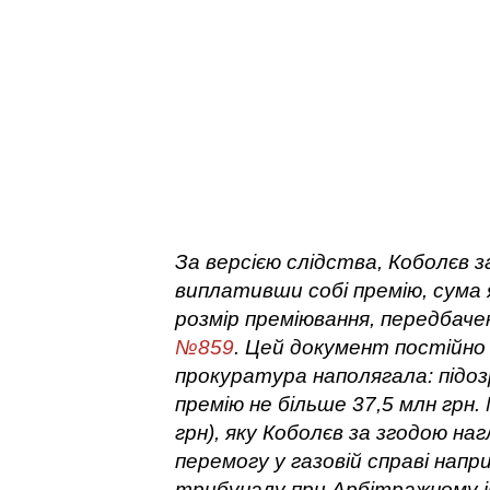
За версією слідства, Коболєв
виплативши собі премію, сума 
розмір преміювання, передбач
№859
. Цей документ постійно
прокуратура наполягала: підо
премію не більше 37,5 млн грн.
грн), яку Коболєв за згодою н
перемогу у газовій справі напри
трибуналу при Арбітражному 