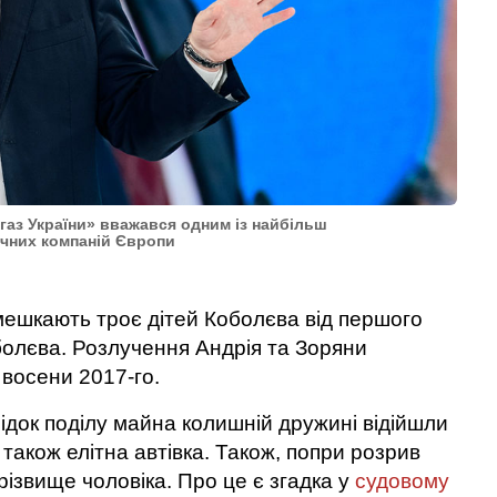
газ України» вважався одним із найбільш
ичних компаній Європи
мешкають троє дітей Коболєва від першого
олєва. Розлучення Андрія та Зоряни
восени 2017-го.
ідок поділу майна колишній дружині відійшли
 також елітна автівка. Також, попри розрив
різвище чоловіка. Про це є згадка у
судовому