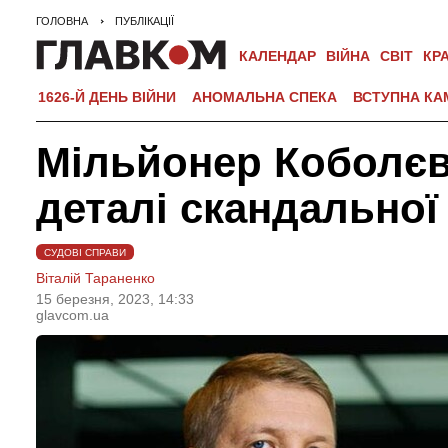
ГОЛОВНА
ПУБЛІКАЦІЇ
КАЛЕНДАР
ВІЙНА
СВІТ
КР
1626-Й ДЕНЬ ВІЙНИ
АНОМАЛЬНА СПЕКА
ВСТУПНА КА
Мільйонер Коболєв 
деталі скандальної
СУДОВІ СПРАВИ
Віталій Тараненко
15 березня, 2023, 14:33
glavcom.ua