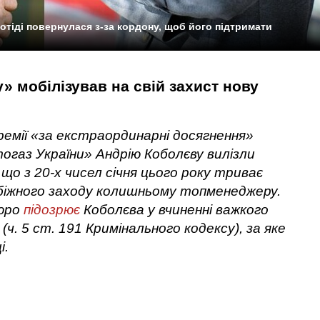
тіді повернулася з-за кордону, щоб його підтримати
» мобілізував на свій захист нову
ремії «за екстраординарні досягнення»
огаз України» Андрію Коболєву вилізли
 що з 20-х чисел січня цього року триває
обіжного заходу колишньому топменеджеру.
бюро
підозрює
Коболєва у вчиненні важкого
ч. 5 ст. 191 Кримінального кодексу), за яке
і.