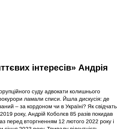
иттєвих інтересів» Андрія
корупційного суду адвокати колишнього
окурори ламали списи. Йшла дискусія: де
аний – за кордоном чи в Україні? Як свідчать
2019 року, Андрій Коболєв 85 разів покидав
раз перед вторгненням 12 лютого 2022 року і
 січня 2023 року. Тривалу відсутність