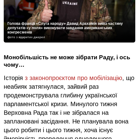
Голова фракції «Слуга народу» Давид Арахамія вивіз частину
депутатів «у поля» виконувати завдання американських
конгресменів
фото з відкритих джерел
Монобільшість не може зібрати Раду, і ось
чому…
Історія
з законопроєктом про мобілізацію
, що
неабияк затягнулася, зайвий раз
продемонструвала глибину української
парламентської кризи. Минулого тижня
Верховна Рада так і не зібралася на
заплановані засідання. Не планувала вона
цього робити і цього тижня, хоча існує
ймовірність проведення одноденного