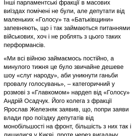
Інші парламентські фракції в масових
виїздах помічені не були, але депутати від
маленьких «Голосу» та «Батьківщини»
запевняють, що і так займаються питаннями
військових, хоч і не роблять з цього таких
перформансів.
«Ми всі війною займаємось постійно, а
минулого тижня це було звичайне дешеве
шоу «слуг народу», аби уникнути ганьби
провалу голосувань», – категоричний у
розмові з «Главкомом» нардеп від «Голосу»
Андрій Осадчук. Його колега з фракції
Ярослав Железняк заявив, що, попри заяви
влади про поїздку депутатів від
монобільшості на фронт, більшість з них так і
лишилися у Києві, проте через вигадану