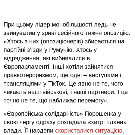
При цьому лідер монобільшості ледь не
звинуватив у зриві сесійного тижня опозицію:
«Хтось з них (опозиціонерів) збирається на
партійні з’їзди у Румунію. Хтось у
відрядження, які вибивалися в
Європарламенті. Інші хотіли зайнятися
правкотероризмом, ще одні – виступами і
трансляціями у ТікТок. Це явно не те, чого
чекають наші військові, і наші партнери. І це
точно не те, що наближає перемогу».
«Європейська солідарність» Порошенка у
свою чергу одразу розгадала «хитрі плани»
влади. Її нардепи
скористалися ситуацією,