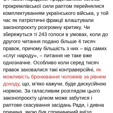
прокремлівської сили раптом перейнялися
комплектуванням українського війська, у той
час як патріотичні фракції влаштували
законопроєкту розгромну критику. Чи
збережуться ті 243 голоси в умовах, коли до
другого читання подано більше 4 тисяч
правок, причому більшість з них – від самих
«слуг народу», – питання не таке вже
однозначне. Особливо коли серед тисяч
правок заховалися такі контраверсійні,
як
можливість бронювання чоловіків за рівнем
доходу
, що, м’яко кажучи, буде дискусійною
нормою. За галасливим розглядом цього
законопроєкту цілком може забутися і
раптове скасування засідань Ради, і дивна
причина, якою був спричинений виїзд