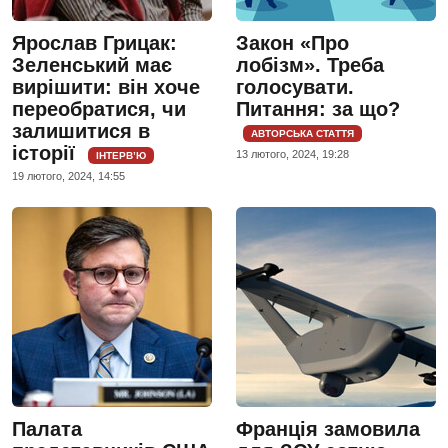
Ярослав Грицак:
Закон «Про
Зеленський має
лобізм». Треба
вирішити: він хоче
голосувати.
переобратися, чи
Питання: за що?
залишитися в
АВТОРСЬКА СТАТТЯ
історії
13 лютого, 2024, 19:28
ІНТЕРВ’Ю
19 лютого, 2024, 14:55
Палата
Франція замовила