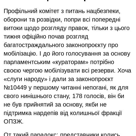
Профільний комітет з питань нацбезпеки,
оборони та розвідки, попри всі попередні
витоки щодо розгляду правок, тільки з цього
тижня офіційно почав розгляд
багатостраждального законопроєкту про
мобілізацію. І до його голосування за основу
парламентським «кураторам» потрібно
своєю чергою мобілізувати всі резерви. Хоча
«слуги народу» і дали за законопроєкт
№10449 у першому читанні непогані, як для
свого нинішнього стану, 178 голосів, він би
не був прийнятий за основу, якби не
підтримка нардепів від колишньої фракції
ОПЗЖ.
От такий парадокс: представники колись