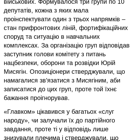
військових. Формувалося три групи по 10
депутатів, кожна з яких мала
проінспектувати один з трьох напрямків –
стан прифронтових ліній, фортифікаційних
споруд та ситуацію в навчальних
комплексах. За організацію груп відповідав
заступник голови комітету з питань
нацбезпеки, оборони та розвідки Юрій
Мисягін. Опозиціонери стверджували, що
намагалися зв’язатися з Мисягіним, аби
записатися до цих груп, проте той їхнє
бажання проігнорував.
«Главком» цікавився у багатьох «слуг
народу», чи залучали їх до партійного
завдання, проте ті у відповідь лише
знизували плечима і стверджували, що