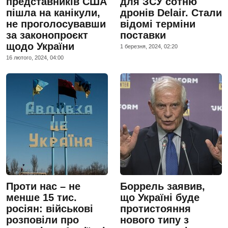
представників США
для ЗСУ сотню
пішла на канікули,
дронів Delair. Стали
не проголосувавши
відомі терміни
за законопроєкт
поставки
щодо України
1 березня, 2024, 02:20
16 лютого, 2024, 04:00
Проти нас – не
Боррель заявив,
менше 15 тис.
що Україні буде
росіян: військові
протистояння
розповіли про
нового типу з