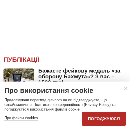
ПУБЛІКАЦІЇ
Бажаєте фейкову медаль «за
оборону Бахмута»? З вас –
1500 грн!
Про використання cookie
Сьогодні, 12:00
Продовжуючи перегляд glavcom.ua ви підтверджуєте, що
Операція «40 днів» для Путіна.
ознайомилися з Політикою конфіденційності (Privacy Policy) та
погоджуєтеся використання файлів cookie
Підсумки і прогнози
4 серпня, 21:00
Про файли cookies
ПОГОДЖУЮСЯ