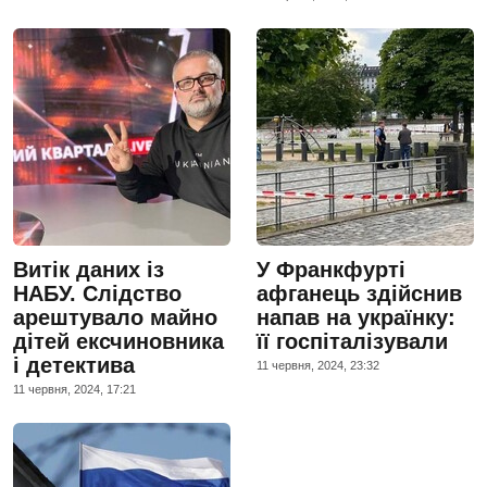
Витік даних із
У Франкфурті
НАБУ. Слідство
афганець здійснив
арештувало майно
напав на українку:
дітей ексчиновника
її госпіталізували
і детектива
11 червня, 2024, 23:32
11 червня, 2024, 17:21