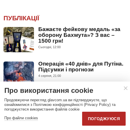
ПУБЛІКАЦІЇ
Бажаєте фейкову медаль «за
оборону Бахмута»? З вас –
1500 грн!
Сьогодні, 12:00
Операція «40 днів» для Путіна.
Підсумки і прогнози
4 серпня, 21:00
Про використання cookie
Головне попередження
Продовжуючи перегляд glavcom.ua ви підтверджуєте, що
Лукашенку. Війна для Білорусі
ознайомилися з Політикою конфіденційності (Privacy Policy) та
стане дорогою в один кінець
погоджуєтеся використання файлів cookie
4 серпня, 11:05
Про файли cookies
ПОГОДЖУЮСЯ