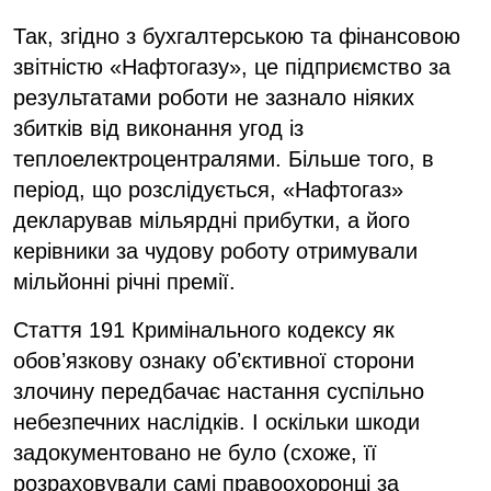
Так, згідно з бухгалтерською та фінансовою
звітністю «Нафтогазу», це підприємство за
результатами роботи не зазнало ніяких
збитків від виконання угод із
теплоелектроцентралями. Більше того, в
період, що розслідується, «Нафтогаз»
декларував мільярдні прибутки, а його
керівники за чудову роботу отримували
мільйонні річні премії.
Стаття 191 Кримінального кодексу як
обовʼязкову ознаку обʼєктивної сторони
злочину передбачає настання суспільно
небезпечних наслідків. І оскільки шкоди
задокументовано не було (схоже, її
розраховували самі правоохоронці за