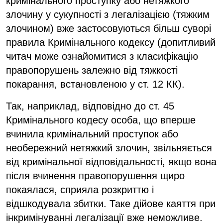
кримінального проступку або нетяжкого
злочину у сукупності з легалізацією (тяжким
злочином) вже застосовуються більш суворі
правила Кримінального кодексу (допитливий
читач може ознайомитися з класифікацію
правопорушень залежно від тяжкості
покарання, встановленою у ст. 12 КК).
Так, наприклад, відповідно до ст. 45
Кримінального кодесу особа, що вперше
вчинила кримінальний проступок або
необережний нетяжкий злочин, звільняється
від кримінальної відповідальності, якщо вона
після вчинення правопорушення щиро
покаялася, сприяла розкриттю і
відшкодувала збитки. Таке дійове каяття при
інкримінуванні легалізації вже неможливе.