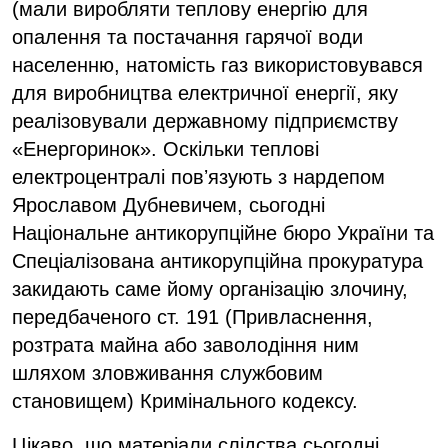
(мали виробляти теплову енергію для
опалення та постачання гарячої води
населенню, натомість газ використовувався
для виробництва електричної енергії, яку
реалізовували державному підприємству
«Енергоринок». Оскільки теплові
електроцентралі повʼязують з нардепом
Ярославом Дубневичем, сьогодні
Національне антикорупційне бюро України та
Спеціалізована антикорупційна прокуратура
закидають саме йому організацію злочину,
передбаченого ст. 191 (Привласнення,
розтрата майна або заволодіння ним
шляхом зловживання службовим
становищем) Кримінального кодексу.
Цікаво, що матеріали слідства сьогодні