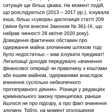
ситуація ще більш цікава. На момент подій,
що розслідуються (2013 – 2017 рр.), існувала
інша, більш «сувора» диспозиція статті 209
(зміни були внесені Законом № 361-IX, що
набрав чинності 28 квітня 2020 року).
Доведення фактичних обставин про
одержання майна злочинним шляхом тоді
було недостатньо – мав існувати предикат!
Легалізації доходів передувало «вчинення
фінансової операції чи правочину з коштами
або іншим майном, одержаними внаслідок
вчинення суспільно небезпечного
протиправного діяння». Різниця у редакціях
кримінального закону принципова: раніше
йшлося не про підозру, а про факт вчинення
злочину. Тобто, на момент оголошення