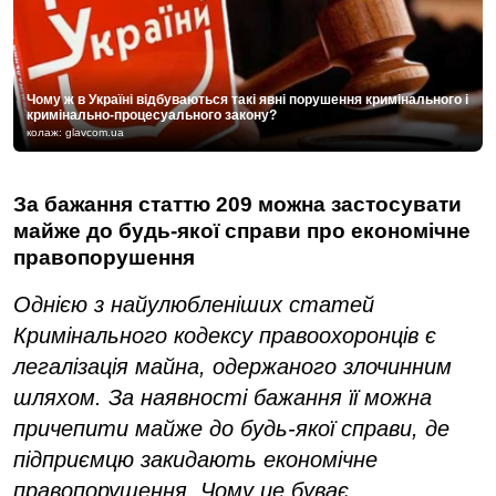
Чому ж в Україні відбуваються такі явні порушення кримінального і
кримінально-процесуального закону?
колаж: glavcom.ua
За бажання статтю 209 можна застосувати
майже до будь-якої справи про економічне
правопорушення
Однією з найулюбленіших статей
Кримінального кодексу правоохоронців є
легалізація майна, одержаного злочинним
шляхом. За наявності бажання її можна
причепити майже до будь-якої справи, де
підприємцю закидають економічне
правопорушення. Чому це буває