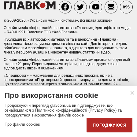
© 2009-2026, «Українські медійні системи». Всі права захищені
Онлайн-медіа «Інформаційне агентство «Главком», ідентифікатор медіа
– R40-01991. Власник: ТОВ «Хаб Главком»
Публікація всіх авторських матеріалів та відеороликів «Главкома»
дозволена тільки за умови прямого лінка на сайт. Для інтернет-видань
обов’язковим є розміщення прямого, відкритого для пошукових систем
лінка у першому абзаці на конкретну новину, статтю чи відео.
Онлайн-медіа «Інформаційне агентство «Главком» призначене для осіб
старше 21 року. Переглядаючи матеріали, ви підтверджуєте свою
відповідність віковим обмеженням.
«Спецпроєкт» – маркування для редакційних проєктів, які не є
спонсорованими. «Партнерський проєкт» – маркування для матеріалів,
що створюються в партнерстві з замовником. «Новини компаній» –
маркування для матеріалів, створених на основі повідомлень,
підготовлених самими компаніями, за зміст яких редакція
Про використання cookie
відповідальності не несе. «Реклама», «пресрелізи», «promo», «pr»,
«благодійність», «соціальна ініціатива», «соціальна реклама» –
Продовжуючи перегляд glavcom.ua ви підтверджуєте, що
маркування матеріалів, які публікуються переважно на правах реклами.
Відповідальність за точність і зміст реклами несе рекламодавець.
ознайомилися з Політикою конфіденційності (Privacy Policy) та
Редакція «Главкома» може не поділяти думку авторів рубрики «Думки
погоджуєтеся використання файлів cookie
вголос».
Про файли cookies
ПОГОДЖУЮСЯ
Будь-яке копіювання, передрук та відтворення фотографічних творів та/
або аудіовізуальних творів правовласника Getty Images - суворо
забороняється.