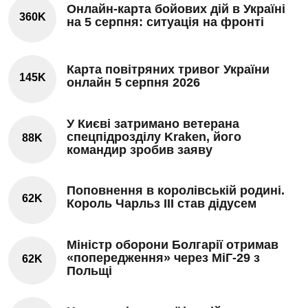
Онлайн-карта бойових дій в Україні
360K
на 5 серпня: ситуація на фронті
Карта повітряних тривог України
145K
онлайн 5 серпня 2026
У Києві затримано ветерана
спецпідрозділу Kraken, його
88K
командир зробив заяву
Поповнення в королівській родині.
62K
Король Чарльз III став дідусем
Міністр оборони Болгарії отримав
«попередження» через МіГ-29 з
62K
Польщі