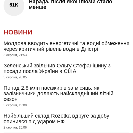
Нарада, після якої ілюзій стало
61K
менше
НОВИНИ
Молдова вводить енергетичні та водні обмеження
через критичний рівень води в Дністрі
3 серпня, 21:53
Зеленський звільнив Ольгу Стефанішину з
посади посла України в США
3 серпня, 20:05
Понад 2,8 млн пасажирів за місяць: як
залізничники долають найскладніший літній
сезон
3 серпня, 19:00
Найбільший склад Rozetka вдруге за добу
опинився під ударом РФ
2 серпня, 13:06