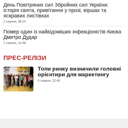
День Повітряних сил Збройних сил України:
історія свята, привітання у прозі, віршах та
яскравих листівках
2 серпня, 08:15
Помер один із найвідоміших інфекціоністів Києва
Дмитро Дудар
1 серпня, 14:48
ПРЕС-РЕЛІЗИ
Топи ринку визначили головні
орієнтири для маркетингу
5 червня, 22:40