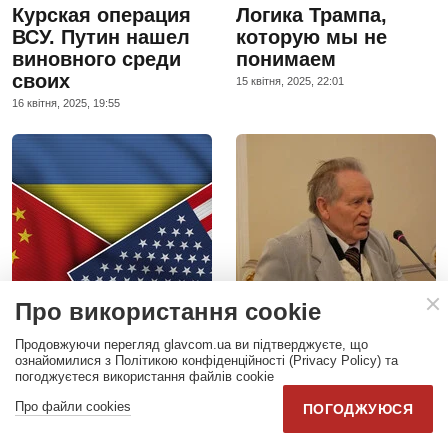
Курская операция
Логика Трампа,
ВСУ. Путин нашел
которую мы не
виновного среди
понимаем
своих
15 квiтня, 2025, 22:01
16 квiтня, 2025, 19:55
Про використання cookie
Продовжуючи перегляд glavcom.ua ви підтверджуєте, що
Китай входит в
Может ли Украина
ознайомилися з Політикою конфіденційності (Privacy Policy) та
торговую войну.
создать ядерное
погоджуєтеся використання файлів cookie
Какой сценарий
оружие? Известный
Про файли cookies
ПОГОДЖУЮСЯ
может ждать
физик-ядерщик
Украину?
оценил потенциал