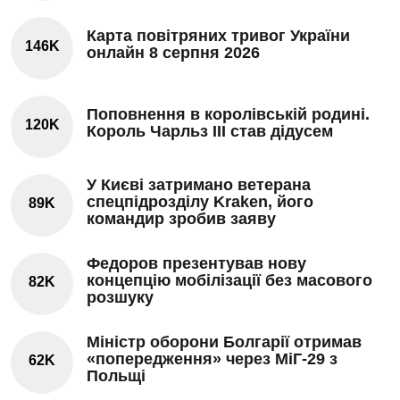
Карта повітряних тривог України
146K
онлайн 8 серпня 2026
Поповнення в королівській родині.
120K
Король Чарльз III став дідусем
У Києві затримано ветерана
спецпідрозділу Kraken, його
89K
командир зробив заяву
Федоров презентував нову
концепцію мобілізації без масового
82K
розшуку
Міністр оборони Болгарії отримав
«попередження» через МіГ-29 з
62K
Польщі