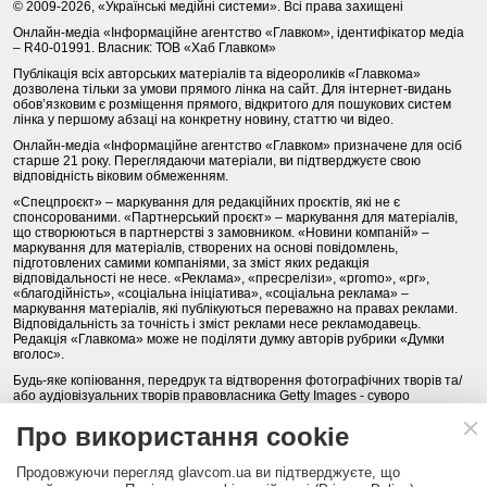
© 2009-2026, «Українські медійні системи». Всі права захищені
Онлайн-медіа «Інформаційне агентство «Главком», ідентифікатор медіа
– R40-01991. Власник: ТОВ «Хаб Главком»
Публікація всіх авторських матеріалів та відеороликів «Главкома»
дозволена тільки за умови прямого лінка на сайт. Для інтернет-видань
обов’язковим є розміщення прямого, відкритого для пошукових систем
лінка у першому абзаці на конкретну новину, статтю чи відео.
Онлайн-медіа «Інформаційне агентство «Главком» призначене для осіб
старше 21 року. Переглядаючи матеріали, ви підтверджуєте свою
відповідність віковим обмеженням.
«Спецпроєкт» – маркування для редакційних проєктів, які не є
спонсорованими. «Партнерський проєкт» – маркування для матеріалів,
що створюються в партнерстві з замовником. «Новини компаній» –
маркування для матеріалів, створених на основі повідомлень,
підготовлених самими компаніями, за зміст яких редакція
відповідальності не несе. «Реклама», «пресрелізи», «promo», «pr»,
«благодійність», «соціальна ініціатива», «соціальна реклама» –
маркування матеріалів, які публікуються переважно на правах реклами.
Відповідальність за точність і зміст реклами несе рекламодавець.
Редакція «Главкома» може не поділяти думку авторів рубрики «Думки
вголос».
Будь-яке копіювання, передрук та відтворення фотографічних творів та/
або аудіовізуальних творів правовласника Getty Images - суворо
забороняється.
Про використання cookie
Політика конфіденційності (Privacy Policy). Правила сайту
Продовжуючи перегляд glavcom.ua ви підтверджуєте, що
КОНТАКТИ
НАША КОМАНДА
АРХІВ