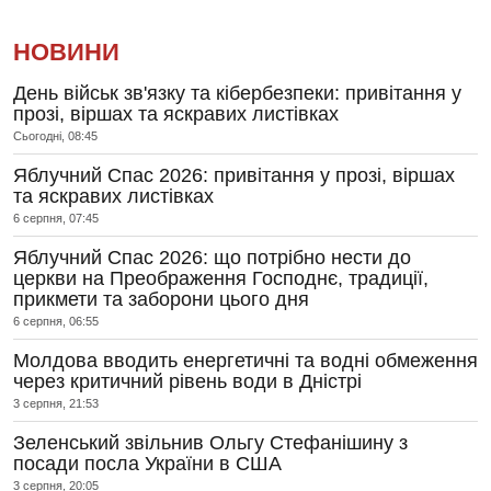
НОВИНИ
День військ зв'язку та кібербезпеки: привітання у
прозі, віршах та яскравих листівках
Сьогодні, 08:45
Яблучний Спас 2026: привітання у прозі, віршах
та яскравих листівках
6 серпня, 07:45
Яблучний Спас 2026: що потрібно нести до
церкви на Преображення Господнє, традиції,
прикмети та заборони цього дня
6 серпня, 06:55
Молдова вводить енергетичні та водні обмеження
через критичний рівень води в Дністрі
3 серпня, 21:53
Зеленський звільнив Ольгу Стефанішину з
посади посла України в США
3 серпня, 20:05