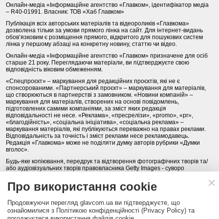
Онлайн-медіа «Інформаційне агентство «Главком», ідентифікатор медіа
– R40-01991. Власник: ТОВ «Хаб Главком»
Публікація всіх авторських матеріалів та відеороликів «Главкома»
дозволена тільки за умови прямого лінка на сайт. Для інтернет-видань
обов’язковим є розміщення прямого, відкритого для пошукових систем
лінка у першому абзаці на конкретну новину, статтю чи відео.
Онлайн-медіа «Інформаційне агентство «Главком» призначене для осіб
старше 21 року. Переглядаючи матеріали, ви підтверджуєте свою
відповідність віковим обмеженням.
«Спецпроєкт» – маркування для редакційних проєктів, які не є
спонсорованими. «Партнерський проєкт» – маркування для матеріалів,
що створюються в партнерстві з замовником. «Новини компаній» –
маркування для матеріалів, створених на основі повідомлень,
підготовлених самими компаніями, за зміст яких редакція
відповідальності не несе. «Реклама», «пресрелізи», «promo», «pr»,
«благодійність», «соціальна ініціатива», «соціальна реклама» –
маркування матеріалів, які публікуються переважно на правах реклами.
Відповідальність за точність і зміст реклами несе рекламодавець.
Редакція «Главкома» може не поділяти думку авторів рубрики «Думки
вголос».
Будь-яке копіювання, передрук та відтворення фотографічних творів та/
або аудіовізуальних творів правовласника Getty Images - суворо
забороняється.
Про використання cookie
Політика конфіденційності (Privacy Policy). Правила сайту
Продовжуючи перегляд glavcom.ua ви підтверджуєте, що
КОНТАКТИ
НАША КОМАНДА
АРХІВ
ознайомилися з Політикою конфіденційності (Privacy Policy) та
погоджуєтеся використання файлів cookie