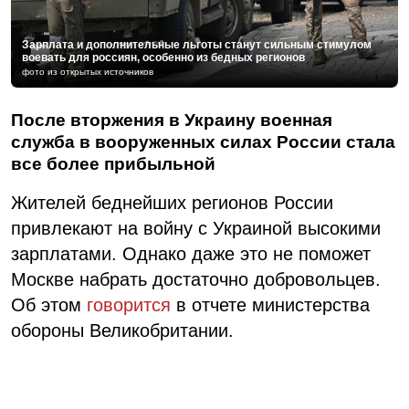
Зарплата и дополнительные льготы станут сильным стимулом
воевать для россиян, особенно из бедных регионов
фото из открытых источников
После вторжения в Украину военная
служба в вооруженных силах России стала
все более прибыльной
Жителей беднейших регионов России
привлекают на войну с Украиной высокими
зарплатами. Однако даже это не поможет
Москве набрать достаточно добровольцев.
Об этом
говорится
в отчете министерства
обороны Великобритании.