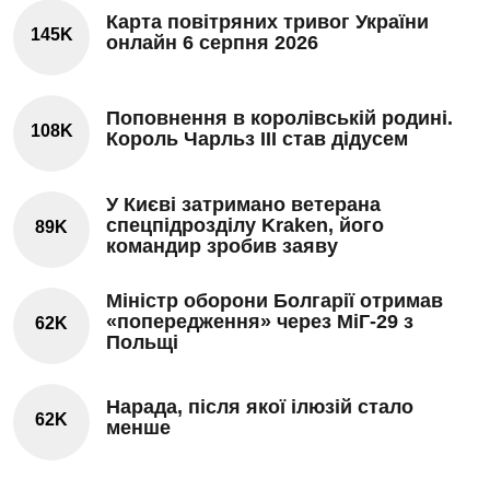
Карта повітряних тривог України
145K
онлайн 6 серпня 2026
Поповнення в королівській родині.
108K
Король Чарльз III став дідусем
У Києві затримано ветерана
спецпідрозділу Kraken, його
89K
командир зробив заяву
Міністр оборони Болгарії отримав
«попередження» через МіГ-29 з
62K
Польщі
Нарада, після якої ілюзій стало
62K
менше