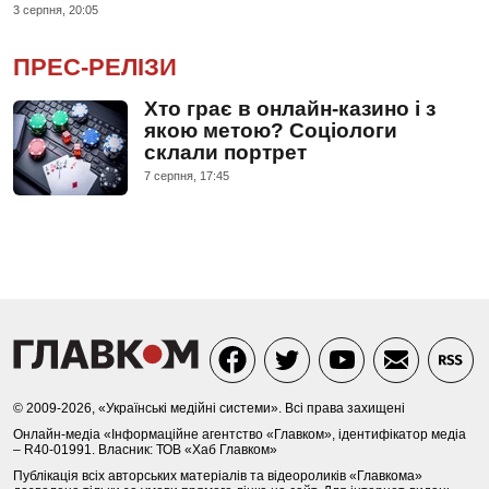
3 серпня, 20:05
ПРЕС-РЕЛІЗИ
Хто грає в онлайн-казино і з
якою метою? Соціологи
склали портрет
7 серпня, 17:45
© 2009-2026, «Українські медійні системи». Всі права захищені
Онлайн-медіа «Інформаційне агентство «Главком», ідентифікатор медіа
– R40-01991. Власник: ТОВ «Хаб Главком»
Публікація всіх авторських матеріалів та відеороликів «Главкома»