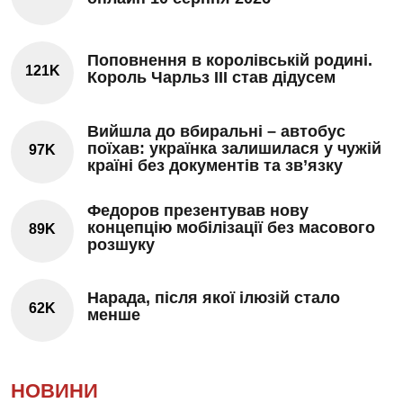
Поповнення в королівській родині.
121K
Король Чарльз III став дідусем
Вийшла до вбиральні – автобус
поїхав: українка залишилася у чужій
97K
країні без документів та зв’язку
Федоров презентував нову
концепцію мобілізації без масового
89K
розшуку
Нарада, після якої ілюзій стало
62K
менше
НОВИНИ