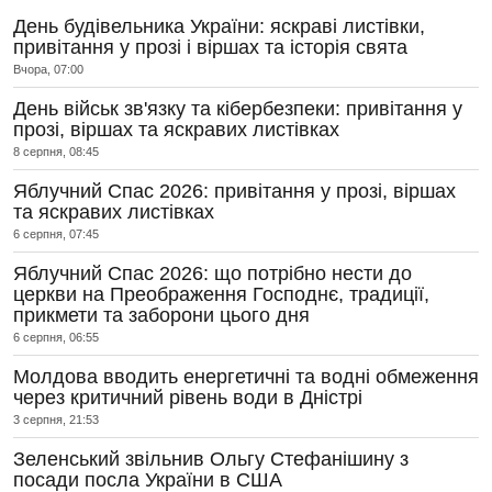
День будівельника України: яскраві листівки,
привітання у прозі і віршах та історія свята
Вчора, 07:00
День військ зв'язку та кібербезпеки: привітання у
прозі, віршах та яскравих листівках
8 серпня, 08:45
Яблучний Спас 2026: привітання у прозі, віршах
та яскравих листівках
6 серпня, 07:45
Яблучний Спас 2026: що потрібно нести до
церкви на Преображення Господнє, традиції,
прикмети та заборони цього дня
6 серпня, 06:55
Молдова вводить енергетичні та водні обмеження
через критичний рівень води в Дністрі
3 серпня, 21:53
Зеленський звільнив Ольгу Стефанішину з
посади посла України в США