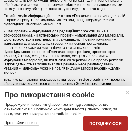
дозволена тільки за умови прямого лінка на сайт. Для інтернет-видань
обов’язковим є розміщення прямого, відкритого для пошукових систем
лінка у першому абзаці на конкретну новину, статтю чи відео.
Онлайн-медіа «Інформаційне агентство «Главком» призначене для осіб
старше 21 року. Переглядаючи матеріали, ви підтверджуєте свою
відповідність віковим обмеженням.
«Спецпроєкт» – маркування для редакційних проєктів, які не є
спонсорованими. «Партнерський проєкт» – маркування для матеріалів,
що створюються в партнерстві з замовником. «Новини компаній» –
маркування для матеріалів, створених на основі повідомлень,
підготовлених самими компаніями, за зміст яких редакція
відповідальності не несе. «Реклама», «пресрелізи», «promo», «pr»,
«благодійність», «соціальна ініціатива», «соціальна реклама» –
маркування матеріалів, які публікуються переважно на правах реклами.
Відповідальність за точність і зміст реклами несе рекламодавець.
Редакція «Главкома» може не поділяти думку авторів рубрики «Думки
вголос».
Будь-яке копіювання, передрук та відтворення фотографічних творів та/
або аудіовізуальних творів правовласника Getty Images - суворо
забороняється.
Про використання cookie
Політика конфіденційності (Privacy Policy). Правила сайту
Продовжуючи перегляд glavcom.ua ви підтверджуєте, що
КОНТАКТИ
НАША КОМАНДА
АРХІВ
ознайомилися з Політикою конфіденційності (Privacy Policy) та
погоджуєтеся використання файлів cookie
Партнери:
DepositPhotos.com
,
opendatabot.ua
Про файли cookies
ПОГОДЖУЮСЯ