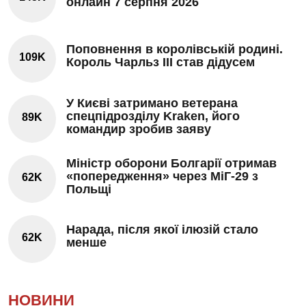
онлайн 7 серпня 2026
Поповнення в королівській родині.
109K
Король Чарльз III став дідусем
У Києві затримано ветерана
спецпідрозділу Kraken, його
89K
командир зробив заяву
Міністр оборони Болгарії отримав
«попередження» через МіГ-29 з
62K
Польщі
Нарада, після якої ілюзій стало
62K
менше
НОВИНИ