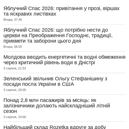
Яблучний Спас 2026: привітання у прозі, віршах
та яскравих листівках
Вчора, 07:45
Яблучний Спас 2026: що потрібно нести до
церкви на Преображення Господнє, традиції,
прикмети та заборони цього дня
Вчора, 06:55
Молдова вводить енергетичні та водні обмеження
через критичний рівень води в Дністрі
3 серпня, 21:53
Зеленський звільнив Ольгу Стефанішину з
посади посла України в США
3 серпня, 20:05
Понад 2,8 млн пасажирів за місяць: як
залізничники долають найскладніший літній
сезон
3 серпня, 19:00
Найбільший склад Rozetka вдруге за добу