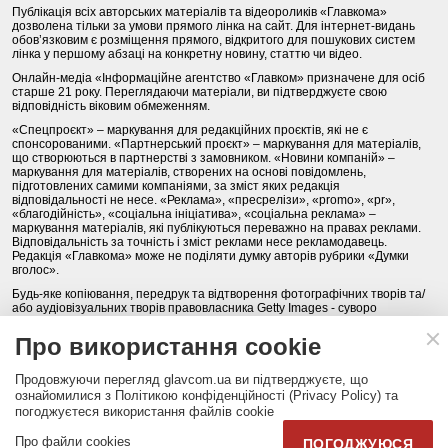
Публікація всіх авторських матеріалів та відеороликів «Главкома»
дозволена тільки за умови прямого лінка на сайт. Для інтернет-видань
обов’язковим є розміщення прямого, відкритого для пошукових систем
лінка у першому абзаці на конкретну новину, статтю чи відео.
Онлайн-медіа «Інформаційне агентство «Главком» призначене для осіб
старше 21 року. Переглядаючи матеріали, ви підтверджуєте свою
відповідність віковим обмеженням.
«Спецпроєкт» – маркування для редакційних проєктів, які не є
спонсорованими. «Партнерський проєкт» – маркування для матеріалів,
що створюються в партнерстві з замовником. «Новини компаній» –
маркування для матеріалів, створених на основі повідомлень,
підготовлених самими компаніями, за зміст яких редакція
відповідальності не несе. «Реклама», «пресрелізи», «promo», «pr»,
«благодійність», «соціальна ініціатива», «соціальна реклама» –
маркування матеріалів, які публікуються переважно на правах реклами.
Відповідальність за точність і зміст реклами несе рекламодавець.
Редакція «Главкома» може не поділяти думку авторів рубрики «Думки
вголос».
Будь-яке копіювання, передрук та відтворення фотографічних творів та/
або аудіовізуальних творів правовласника Getty Images - суворо
забороняється.
Про використання cookie
Політика конфіденційності (Privacy Policy). Правила сайту
Продовжуючи перегляд glavcom.ua ви підтверджуєте, що
КОНТАКТИ
НАША КОМАНДА
АРХІВ
ознайомилися з Політикою конфіденційності (Privacy Policy) та
погоджуєтеся використання файлів cookie
Партнери:
DepositPhotos.com
,
opendatabot.ua
Про файли cookies
ПОГОДЖУЮСЯ