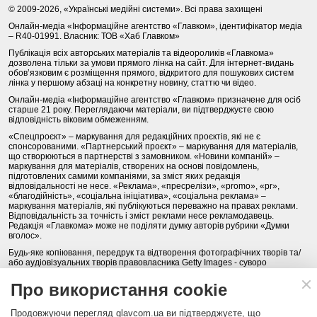
© 2009-2026, «Українські медійні системи». Всі права захищені
Онлайн-медіа «Інформаційне агентство «Главком», ідентифікатор медіа
– R40-01991. Власник: ТОВ «Хаб Главком»
Публікація всіх авторських матеріалів та відеороликів «Главкома»
дозволена тільки за умови прямого лінка на сайт. Для інтернет-видань
обов’язковим є розміщення прямого, відкритого для пошукових систем
лінка у першому абзаці на конкретну новину, статтю чи відео.
Онлайн-медіа «Інформаційне агентство «Главком» призначене для осіб
старше 21 року. Переглядаючи матеріали, ви підтверджуєте свою
відповідність віковим обмеженням.
«Спецпроєкт» – маркування для редакційних проєктів, які не є
спонсорованими. «Партнерський проєкт» – маркування для матеріалів,
що створюються в партнерстві з замовником. «Новини компаній» –
маркування для матеріалів, створених на основі повідомлень,
підготовлених самими компаніями, за зміст яких редакція
відповідальності не несе. «Реклама», «пресрелізи», «promo», «pr»,
«благодійність», «соціальна ініціатива», «соціальна реклама» –
маркування матеріалів, які публікуються переважно на правах реклами.
Відповідальність за точність і зміст реклами несе рекламодавець.
Редакція «Главкома» може не поділяти думку авторів рубрики «Думки
вголос».
Будь-яке копіювання, передрук та відтворення фотографічних творів та/
або аудіовізуальних творів правовласника Getty Images - суворо
забороняється.
Про використання cookie
Політика конфіденційності (Privacy Policy). Правила сайту
Продовжуючи перегляд glavcom.ua ви підтверджуєте, що