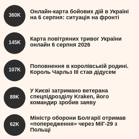
Онлайн-карта бойових дій в Україні
360K
на 6 серпня: ситуація на фронті
Карта повітряних тривог України
145K
онлайн 6 серпня 2026
Поповнення в королівській родині.
107K
Король Чарльз III став дідусем
У Києві затримано ветерана
спецпідрозділу Kraken, його
89K
командир зробив заяву
Міністр оборони Болгарії отримав
«попередження» через МіГ-29 з
62K
Польщі