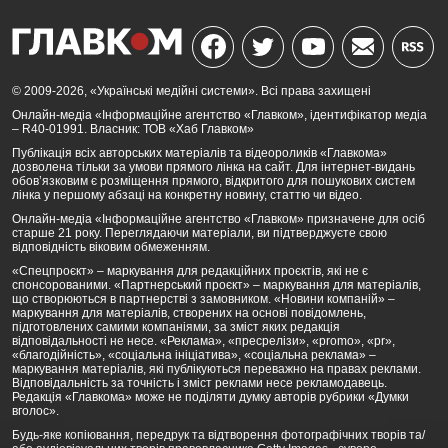
© 2009-2026, «Українські медійні системи». Всі права захищені
Онлайн-медіа «Інформаційне агентство «Главком», ідентифікатор медіа
– R40-01991. Власник: ТОВ «Хаб Главком»
Публікація всіх авторських матеріалів та відеороликів «Главкома»
дозволена тільки за умови прямого лінка на сайт. Для інтернет-видань
обов’язковим є розміщення прямого, відкритого для пошукових систем
лінка у першому абзаці на конкретну новину, статтю чи відео.
Онлайн-медіа «Інформаційне агентство «Главком» призначене для осіб
старше 21 року. Переглядаючи матеріали, ви підтверджуєте свою
відповідність віковим обмеженням.
«Спецпроєкт» – маркування для редакційних проєктів, які не є
спонсорованими. «Партнерський проєкт» – маркування для матеріалів,
що створюються в партнерстві з замовником. «Новини компаній» –
маркування для матеріалів, створених на основі повідомлень,
підготовлених самими компаніями, за зміст яких редакція
відповідальності не несе. «Реклама», «пресрелізи», «promo», «pr»,
«благодійність», «соціальна ініціатива», «соціальна реклама» –
маркування матеріалів, які публікуються переважно на правах реклами.
Відповідальність за точність і зміст реклами несе рекламодавець.
Редакція «Главкома» може не поділяти думку авторів рубрики «Думки
вголос».
Будь-яке копіювання, передрук та відтворення фотографічних творів та/