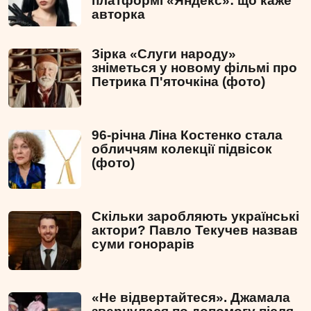
платформі «Яндекс»: що каже
авторка
Зірка «Слуги народу»
зніметься у новому фільмі про
Петрика П'яточкіна (фото)
96-річна Ліна Костенко стала
обличчям колекції підвісок
(фото)
Скільки заробляють українські
актори? Павло Текучев назвав
суми гонорарів
«Не відвертайтеся». Джамала