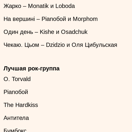
Жарко – Monatik и Loboda
На вершині – Ріаnобой и Morphom
Один день – Kishe и Osadchuk
Чекаю. Цьом – Dzidzio и Оля Цибульская
Лучшая рок-группа
O. Torvald
Ріаnобой
The Hardkiss
Антитела
Бумбокс