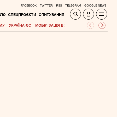
FACEBOOK
TWITTER
RSS
TELEGRAM
GOOGLE NEWS
В'Ю
СПЕЦПРОЄКТИ
ОПИТУВАННЯ
МУ
УКРАЇНА-ЄС
МОБІЛІЗАЦІЯ В УКРАЇНІ
ВІЙНА НА БЛИЗЬК