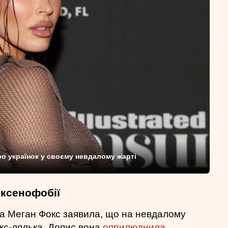
ро українок у своєму невдалому жарті
 ксенофобії
а Меган Фокс заявила, що на невдалому
екс-лялька. Допис вона
оприлюднила