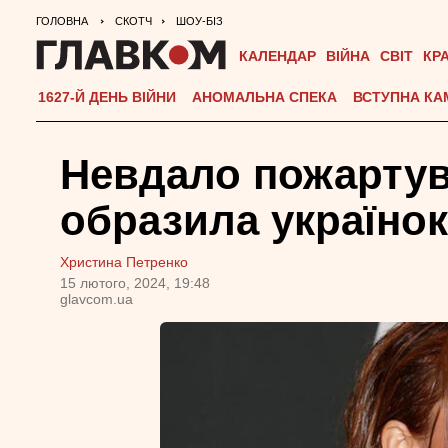
ГОЛОВНА
СКОТЧ
ШОУ-БІЗ
КАЛЕНДАР
ВІЙНА
СВІТ
КР
1627-Й ДЕНЬ ВІЙНИ
АНОМАЛЬНА СПЕКА
ВСТУПНА КА
Невдало пожартув
образила українок
Христина Петренко
15 лютого, 2024, 19:48
glavcom.ua