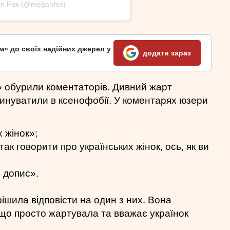
n Fox (@meganfox)
м» до своїх надійних джерел у
додати зараз
» обурили коментаторів. Дивний жарт
винуватили в ксенофобії. У коментарях юзери
 жінок»;
ак говорити про українських жінок, ось, як ви
 допис».
ішила відповісти на один з них. Вона
що просто жартувала та вважає українок