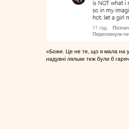
«Боже. Це не те, що я мала на ува
надувні ляльки теж були б гаря