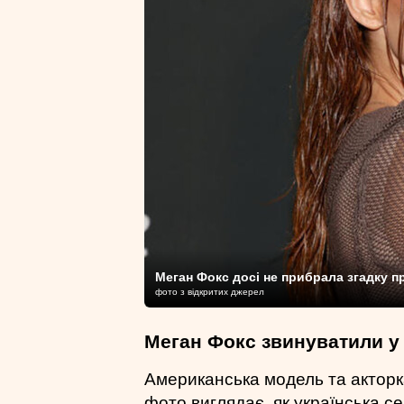
Меган Фокс досі не прибрала згадку п
фото з відкритих джерел
Меган Фокс звинуватили у
Американська модель та акторк
фото виглядає, як українська с