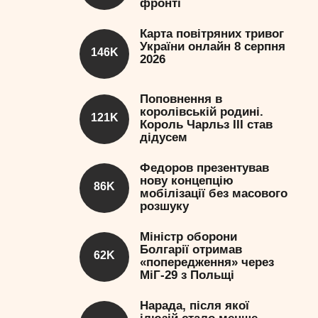
фронті
Карта повітряних тривог
України онлайн 8 серпня
146K
2026
Поповнення в
королівській родині.
121K
Король Чарльз III став
дідусем
Федоров презентував
нову концепцію
86K
мобілізації без масового
розшуку
Міністр оборони
Болгарії отримав
62K
«попередження» через
МіГ-29 з Польщі
Нарада, після якої