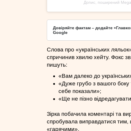
Допис, поширений Mega
Довіряйте фактам – додайте «Главко
Google
Слова про «українських ляльок
спричинив хвилю хейту. Фокс з
пишуть:
«Вам далеко до українських
«Дуже грубо з вашого боку т
себе показали»;
«Ще не пізно відредагувати
Зірка побачила коментарі та вир
спробувала виправдатися тим, 
«гарячими».