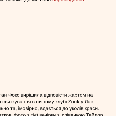
ган Фокс вирішила відповісти жартом на
 святкування в нічному клубі Zouk у Лас-
но та, імовірно, вдається до уколів краси.
кові фото з тієї вечірки зі співачкою Тейлор