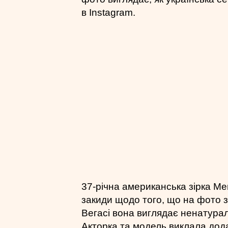
в Instagram.
37-річна американська зірка Ме
закиди щодо того, що на фото зі
Вегасі вона виглядає ненатураль
Акторка та модель виклала додат