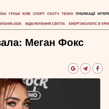
АЇНА
ГРОШІ
КИЇВ
СПОРТ
СКОТЧ
ТЕХНО
ПУБЛІКАЦІЇ
ІНТЕР
МПАНІЯ-2026
ВІДКЛЮЧЕННЯ СВІТЛА
ЕНЕРГОКОЛАПС В КРИ
ала: Меган Фокс