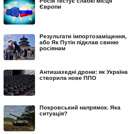
Росія тестує слабкі місця
Європи
Результати імпортозаміщення,
або Як Путін підклав свиню
росіянам
Антишахедні дрони: як Україна
створила нове ППО
Покровський напрямок. Яка
ситуація?