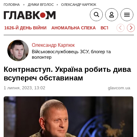
ГОЛОВНА
ДУМКИ ВГОЛОС
ОЛЕКСАНДР КАРПЮК
1626-Й ДЕНЬ ВІЙНИ
АНОМАЛЬНА СПЕКА
ВСТУПНА КАМПА
Олександр Карпюк
Військовослужбовець ЗСУ, блогер та
волонтер
Контрнаступ. Україна робить дива
всупереч обставинам
1 липня, 2023, 13:02
glavcom.ua