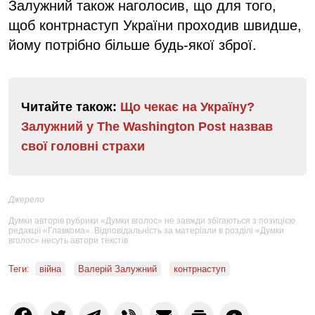
Залужний також наголосив, що для того,
щоб контрнаступ України проходив швидше,
йому потрібно більше будь-якої зброї.
Читайте також:
Що чекає на Україну?
Залужний у The Washington Post назвав
свої головні страхи
Джерело
Думки авторів рубрики «Думки вголос» не завжди збігаються з позицією
редакції «Главкома». Відповідальність за матеріали в розділі «Думки
вголос» несуть автори текстів
Теги:
війна
Валерій Залужний
контрнаступ