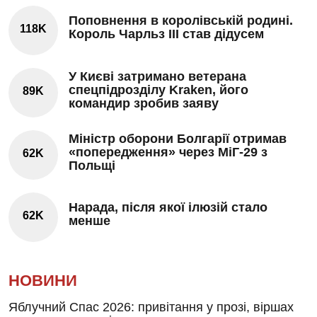
Поповнення в королівській родині.
118K
Король Чарльз III став дідусем
У Києві затримано ветерана
спецпідрозділу Kraken, його
89K
командир зробив заяву
Міністр оборони Болгарії отримав
«попередження» через МіГ-29 з
62K
Польщі
Нарада, після якої ілюзій стало
62K
менше
НОВИНИ
Яблучний Спас 2026: привітання у прозі, віршах