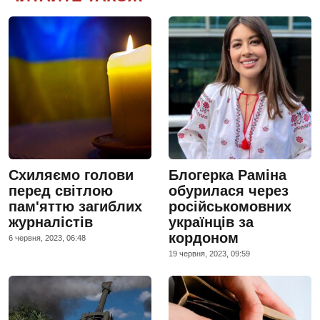
Схиляємо голови
Блогерка Раміна
перед світлою
обурилася через
пам'яттю загиблих
російськомовних
журналістів
українців за
кордоном
6 червня, 2023, 06:48
19 червня, 2023, 09:59