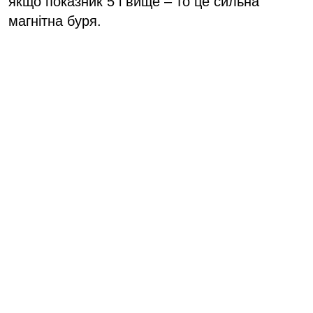
якщо показник 5 і вище – то це сильна
магнітна буря.