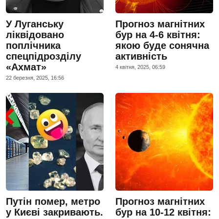
У Луганську
Прогноз магнітних
ліквідовано
бур на 4-6 квітня:
поплічника
якою буде сонячна
спецпідрозділу
активність
«Ахмат»
4 квiтня, 2025, 06:59
22 березня, 2025, 16:56
Путін помер, метро
Прогноз магнітних
у Києві закривають.
бур на 10-12 квітня: