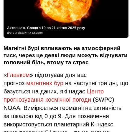
Активність Сонця з 19 по 21 квітня 2025 року
фото з відкритих джерел
Магнітні бурі впливають на атмосферний
тиск, через це деякі люди можуть відчувати
головний біль, втому та стрес
«
Главком
» підготував для вас
прогноз
магнітних бур
на наступні три дні, що
базується на даних, які надає
Центр
прогнозування космічної погоди
(SWPC)
NOAA. Вимірюється геомагнітна активність
за шкалою від 0 до 9. Для позначення
використовується планетарний К-індекс,