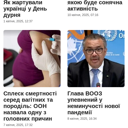
Як жартували
якою буде сонячна
українці у День
активність
дурня
10 квiтня, 2025, 07:16
1 квiтня, 2025, 12:37
Сплеск смертності
Глава ВООЗ
серед вагітних та
упевнений у
породіль: ООН
неминучості нової
назвала одну з
пандемії
головних причин
8 квiтня, 2025, 16:34
7 квiтня, 2025, 17:32