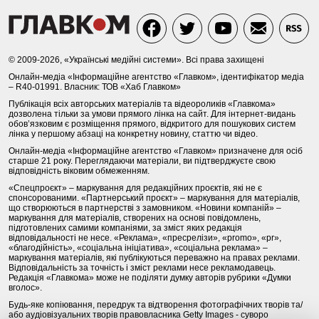
© 2009-2026, «Українські медійні системи». Всі права захищені
Онлайн-медіа «Інформаційне агентство «Главком», ідентифікатор медіа
– R40-01991. Власник: ТОВ «Хаб Главком»
Публікація всіх авторських матеріалів та відеороликів «Главкома»
дозволена тільки за умови прямого лінка на сайт. Для інтернет-видань
обов’язковим є розміщення прямого, відкритого для пошукових систем
лінка у першому абзаці на конкретну новину, статтю чи відео.
Онлайн-медіа «Інформаційне агентство «Главком» призначене для осіб
старше 21 року. Переглядаючи матеріали, ви підтверджуєте свою
відповідність віковим обмеженням.
«Спецпроєкт» – маркування для редакційних проєктів, які не є
спонсорованими. «Партнерський проєкт» – маркування для матеріалів,
що створюються в партнерстві з замовником. «Новини компаній» –
маркування для матеріалів, створених на основі повідомлень,
підготовлених самими компаніями, за зміст яких редакція
відповідальності не несе. «Реклама», «пресрелізи», «promo», «pr»,
«благодійність», «соціальна ініціатива», «соціальна реклама» –
маркування матеріалів, які публікуються переважно на правах реклами.
Відповідальність за точність і зміст реклами несе рекламодавець.
Редакція «Главкома» може не поділяти думку авторів рубрики «Думки
вголос».
Будь-яке копіювання, передрук та відтворення фотографічних творів та/
або аудіовізуальних творів правовласника Getty Images - суворо