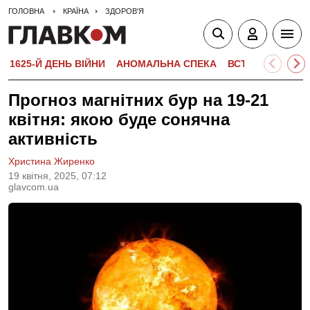
ГОЛОВНА
КРАЇНА
ЗДОРОВ'Я
1625-Й ДЕНЬ ВІЙНИ
АНОМАЛЬНА СПЕКА
ВСТУПНА КАМПА
Прогноз магнітних бур на 19-21
квітня: якою буде сонячна
активність
Христина Жиренко
19 квiтня, 2025, 07:12
glavcom.ua