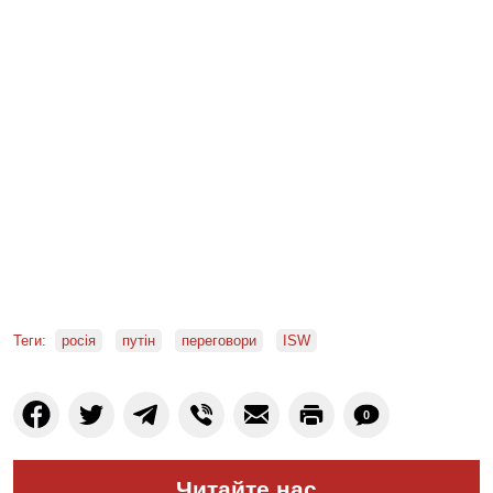
Теги:
росія
путін
переговори
ISW
0
Читайте нас