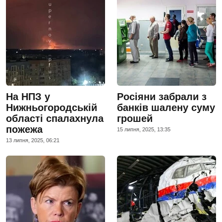
На НПЗ у
Росіяни забрали з
Нижньогородській
банків шалену суму
області спалахнула
грошей
пожежа
15 липня, 2025, 13:35
13 липня, 2025, 06:21