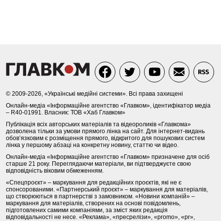
© 2009-2026, «Українські медійні системи». Всі права захищені
Онлайн-медіа «Інформаційне агентство «Главком», ідентифікатор медіа
– R40-01991. Власник: ТОВ «Хаб Главком»
Публікація всіх авторських матеріалів та відеороликів «Главкома»
дозволена тільки за умови прямого лінка на сайт. Для інтернет-видань
обов’язковим є розміщення прямого, відкритого для пошукових систем
лінка у першому абзаці на конкретну новину, статтю чи відео.
Онлайн-медіа «Інформаційне агентство «Главком» призначене для осіб
старше 21 року. Переглядаючи матеріали, ви підтверджуєте свою
відповідність віковим обмеженням.
«Спецпроєкт» – маркування для редакційних проєктів, які не є
спонсорованими. «Партнерський проєкт» – маркування для матеріалів,
що створюються в партнерстві з замовником. «Новини компаній» –
маркування для матеріалів, створених на основі повідомлень,
підготовлених самими компаніями, за зміст яких редакція
відповідальності не несе. «Реклама», «пресрелізи», «promo», «pr»,