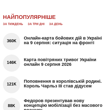
НАЙПОПУЛЯРНІШЕ
ЗА ТИЖДЕНЬ
ЗА ТРИ ДНІ
ЗА ДЕНЬ
Онлайн-карта бойових дій в Україні
360K
на 9 серпня: ситуація на фронті
Карта повітряних тривог України
146K
онлайн 9 серпня 2026
Поповнення в королівській родині.
121K
Король Чарльз III став дідусем
Федоров презентував нову
концепцію мобілізації без масового
88K
розшуку