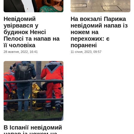
Невідомий
На вокзалі Парижа
увірвався у
невідомий напав із
будинок Ненсі
ножем на
Пелосі та напав на
перехожих: є
її чоловіка
поранені
28 жовтня, 2022, 16:41
11 сiчня, 2023, 09:57
В Іспанії невідомий
напав із ножем на