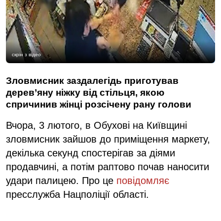
скрін з відео
Зловмисник заздалегідь приготував
дерев’яну ніжку від стільця, якою
спричинив жінці розсічену рану голови
Вчора, 3 лютого, в Обухові на Київщині
зловмисник зайшов до приміщення маркету,
декілька секунд спостерігав за діями
продавчині, а потім раптово почав наносити
удари палицею. Про це
повідомляє
пресслужба Нацполіції області.