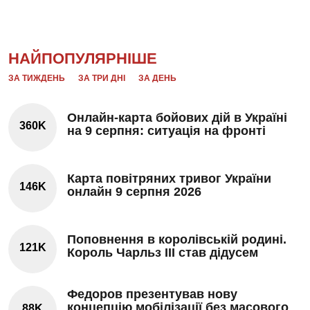
НАЙПОПУЛЯРНІШЕ
ЗА ТИЖДЕНЬ
ЗА ТРИ ДНІ
ЗА ДЕНЬ
Онлайн-карта бойових дій в Україні
360K
на 9 серпня: ситуація на фронті
Карта повітряних тривог України
146K
онлайн 9 серпня 2026
Поповнення в королівській родині.
121K
Король Чарльз III став дідусем
Федоров презентував нову
концепцію мобілізації без масового
88K