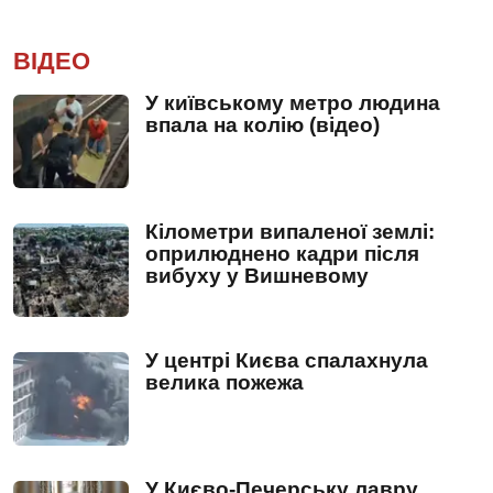
ВІДЕО
У київському метро людина
впала на колію (відео)
Кілометри випаленої землі:
оприлюднено кадри після
вибуху у Вишневому
У центрі Києва спалахнула
велика пожежа
У Києво-Печерську лавру