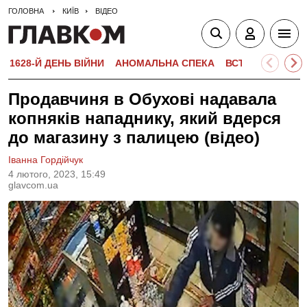
ГОЛОВНА
КИЇВ
ВІДЕО
1628-Й ДЕНЬ ВІЙНИ
АНОМАЛЬНА СПЕКА
ВСТУПНА КАМПА
Продавчиня в Обухові надавала
копняків нападнику, який вдерся
до магазину з палицею (відео)
Іванна Гордійчук
4 лютого, 2023, 15:49
glavcom.ua