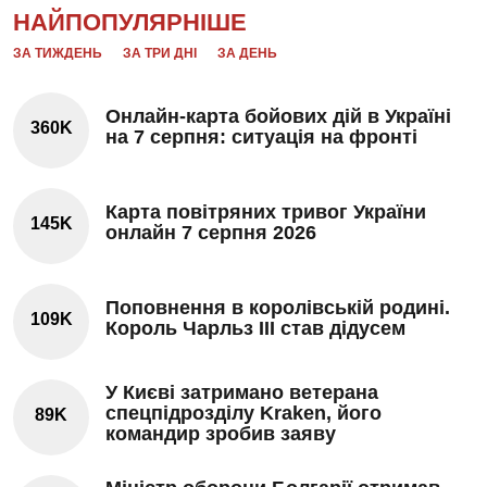
НАЙПОПУЛЯРНІШЕ
ЗА ТИЖДЕНЬ
ЗА ТРИ ДНІ
ЗА ДЕНЬ
Онлайн-карта бойових дій в Україні
360K
на 7 серпня: ситуація на фронті
Карта повітряних тривог України
145K
онлайн 7 серпня 2026
Поповнення в королівській родині.
109K
Король Чарльз III став дідусем
У Києві затримано ветерана
спецпідрозділу Kraken, його
89K
командир зробив заяву