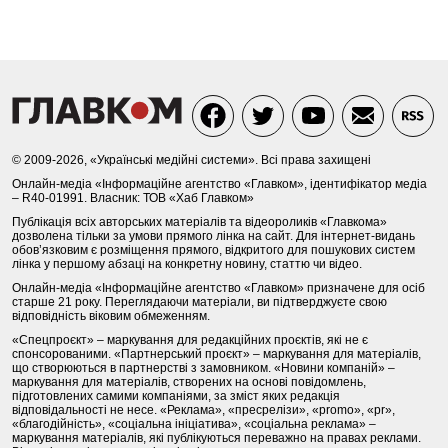
© 2009-2026, «Українські медійні системи». Всі права захищені
Онлайн-медіа «Інформаційне агентство «Главком», ідентифікатор медіа
– R40-01991. Власник: ТОВ «Хаб Главком»
Публікація всіх авторських матеріалів та відеороликів «Главкома»
дозволена тільки за умови прямого лінка на сайт. Для інтернет-видань
обов’язковим є розміщення прямого, відкритого для пошукових систем
лінка у першому абзаці на конкретну новину, статтю чи відео.
Онлайн-медіа «Інформаційне агентство «Главком» призначене для осіб
старше 21 року. Переглядаючи матеріали, ви підтверджуєте свою
відповідність віковим обмеженням.
«Спецпроєкт» – маркування для редакційних проєктів, які не є
спонсорованими. «Партнерський проєкт» – маркування для матеріалів,
що створюються в партнерстві з замовником. «Новини компаній» –
маркування для матеріалів, створених на основі повідомлень,
підготовлених самими компаніями, за зміст яких редакція
відповідальності не несе. «Реклама», «пресрелізи», «promo», «pr»,
«благодійність», «соціальна ініціатива», «соціальна реклама» –
маркування матеріалів, які публікуються переважно на правах реклами.