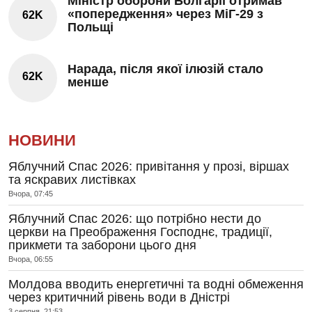
Міністр оборони Болгарії отримав
«попередження» через МіГ-29 з
62K
Польщі
Нарада, після якої ілюзій стало
62K
менше
НОВИНИ
Яблучний Спас 2026: привітання у прозі, віршах
та яскравих листівках
Вчора, 07:45
Яблучний Спас 2026: що потрібно нести до
церкви на Преображення Господнє, традиції,
прикмети та заборони цього дня
Вчора, 06:55
Молдова вводить енергетичні та водні обмеження
через критичний рівень води в Дністрі
3 серпня, 21:53