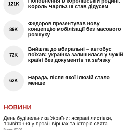
Поповнення в королівській родині.
121K
Король Чарльз III став дідусем
Федоров презентував нову
концепцію мобілізації без масового
89K
розшуку
Вийшла до вбиральні – автобус
поїхав: українка залишилася у чужій
72K
країні без документів та зв’язку
Нарада, після якої ілюзій стало
62K
менше
НОВИНИ
День будівельника України: яскраві листівки,
привітання у прозі і віршах та історія свята
Вчора, 07:00