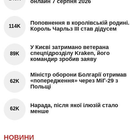
онлайн 7 серпня 2026
Поповнення в королівській родині.
114K
Король Чарльз III став дідусем
У Києві затримано ветерана
спецпідрозділу Kraken, його
89K
командир зробив заяву
Міністр оборони Болгарії отримав
«попередження» через МіГ-29 з
62K
Польщі
Нарада, після якої ілюзій стало
62K
менше
НОВИНИ