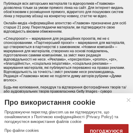
Публікація всіх авторських матеріалів та відеороликів «Главкома»
дозволена тільки за умови прямого лінка на сайт. Для інтернет-видань
обов’язковим є розміщення прямого, відкритого для пошукових систем
лінка у першому абзаці на конкретну новину, статтю чи відео.
Онлайн-медіа «Інформаційне агентство «Главком» призначене для осіб
старше 21 року. Переглядаючи матеріали, ви підтверджуєте свою
відповідність віковим обмеженням.
«Спецпроєкт» – маркування для редакційних проєктів, які не є
спонсорованими. «Партнерський проєкт» – маркування для матеріалів,
що створюються в партнерстві з замовником. «Новини компаній» –
маркування для матеріалів, створених на основі повідомлень,
підготовлених самими компаніями, за зміст яких редакція
відповідальності не несе. «Реклама», «пресрелізи», «promo», «pr»,
«благодійність», «соціальна ініціатива», «соціальна реклама» –
маркування матеріалів, які публікуються переважно на правах реклами.
Відповідальність за точність і зміст реклами несе рекламодавець.
Редакція «Главкома» може не поділяти думку авторів рубрики «Думки
вголос».
Будь-яке копіювання, передрук та відтворення фотографічних творів та/
або аудіовізуальних творів правовласника Getty Images - суворо
забороняється.
Про використання cookie
Політика конфіденційності (Privacy Policy). Правила сайту
Продовжуючи перегляд glavcom.ua ви підтверджуєте, що
КОНТАКТИ
НАША КОМАНДА
АРХІВ
ознайомилися з Політикою конфіденційності (Privacy Policy) та
погоджуєтеся використання файлів cookie
Партнери:
DepositPhotos.com
,
opendatabot.ua
Про файли cookies
ПОГОДЖУЮСЯ