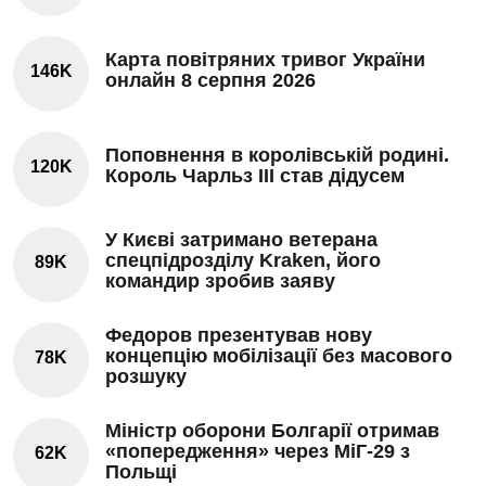
Карта повітряних тривог України
146K
онлайн 8 серпня 2026
Поповнення в королівській родині.
120K
Король Чарльз III став дідусем
У Києві затримано ветерана
спецпідрозділу Kraken, його
89K
командир зробив заяву
Федоров презентував нову
концепцію мобілізації без масового
78K
розшуку
Міністр оборони Болгарії отримав
«попередження» через МіГ-29 з
62K
Польщі