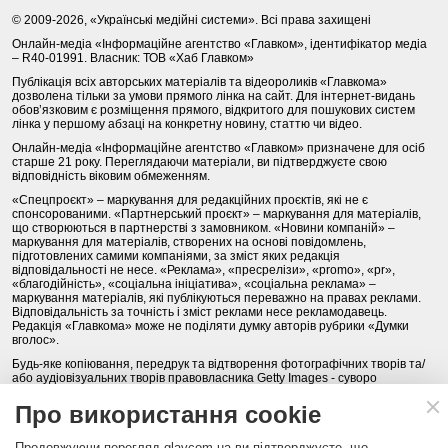
© 2009-2026, «Українські медійні системи». Всі права захищені
Онлайн-медіа «Інформаційне агентство «Главком», ідентифікатор медіа
– R40-01991. Власник: ТОВ «Хаб Главком»
Публікація всіх авторських матеріалів та відеороликів «Главкома»
дозволена тільки за умови прямого лінка на сайт. Для інтернет-видань
обов’язковим є розміщення прямого, відкритого для пошукових систем
лінка у першому абзаці на конкретну новину, статтю чи відео.
Онлайн-медіа «Інформаційне агентство «Главком» призначене для осіб
старше 21 року. Переглядаючи матеріали, ви підтверджуєте свою
відповідність віковим обмеженням.
«Спецпроєкт» – маркування для редакційних проєктів, які не є
спонсорованими. «Партнерський проєкт» – маркування для матеріалів,
що створюються в партнерстві з замовником. «Новини компаній» –
маркування для матеріалів, створених на основі повідомлень,
підготовлених самими компаніями, за зміст яких редакція
відповідальності не несе. «Реклама», «пресрелізи», «promo», «pr»,
«благодійність», «соціальна ініціатива», «соціальна реклама» –
маркування матеріалів, які публікуються переважно на правах реклами.
Відповідальність за точність і зміст реклами несе рекламодавець.
Редакція «Главкома» може не поділяти думку авторів рубрики «Думки
вголос».
Будь-яке копіювання, передрук та відтворення фотографічних творів та/
або аудіовізуальних творів правовласника Getty Images - суворо
забороняється.
Про використання cookie
Політика конфіденційності (Privacy Policy). Правила сайту
Продовжуючи перегляд glavcom.ua ви підтверджуєте, що