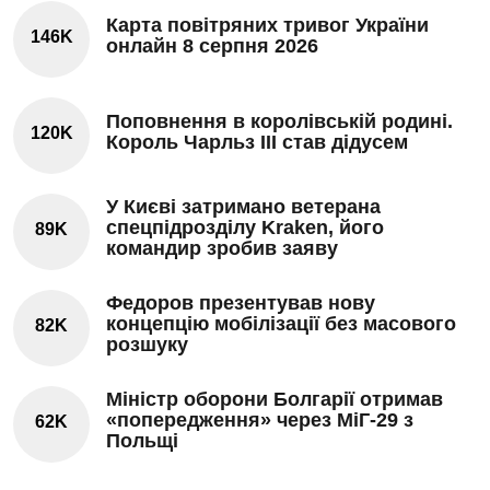
Карта повітряних тривог України
146K
онлайн 8 серпня 2026
Поповнення в королівській родині.
120K
Король Чарльз III став дідусем
У Києві затримано ветерана
спецпідрозділу Kraken, його
89K
командир зробив заяву
Федоров презентував нову
концепцію мобілізації без масового
82K
розшуку
Міністр оборони Болгарії отримав
«попередження» через МіГ-29 з
62K
Польщі