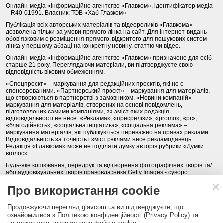
Онлайн-медіа «Інформаційне агентство «Главком», ідентифікатор медіа
– R40-01991. Власник: ТОВ «Хаб Главком»
Публікація всіх авторських матеріалів та відеороликів «Главкома»
дозволена тільки за умови прямого лінка на сайт. Для інтернет-видань
обов’язковим є розміщення прямого, відкритого для пошукових систем
лінка у першому абзаці на конкретну новину, статтю чи відео.
Онлайн-медіа «Інформаційне агентство «Главком» призначене для осіб
старше 21 року. Переглядаючи матеріали, ви підтверджуєте свою
відповідність віковим обмеженням.
«Спецпроєкт» – маркування для редакційних проєктів, які не є
спонсорованими. «Партнерський проєкт» – маркування для матеріалів,
що створюються в партнерстві з замовником. «Новини компаній» –
маркування для матеріалів, створених на основі повідомлень,
підготовлених самими компаніями, за зміст яких редакція
відповідальності не несе. «Реклама», «пресрелізи», «promo», «pr»,
«благодійність», «соціальна ініціатива», «соціальна реклама» –
маркування матеріалів, які публікуються переважно на правах реклами.
Відповідальність за точність і зміст реклами несе рекламодавець.
Редакція «Главкома» може не поділяти думку авторів рубрики «Думки
вголос».
Будь-яке копіювання, передрук та відтворення фотографічних творів та/
або аудіовізуальних творів правовласника Getty Images - суворо
забороняється.
Про використання cookie
Політика конфіденційності (Privacy Policy). Правила сайту
Продовжуючи перегляд glavcom.ua ви підтверджуєте, що
КОНТАКТИ
НАША КОМАНДА
АРХІВ
ознайомилися з Політикою конфіденційності (Privacy Policy) та
погоджуєтеся використання файлів cookie