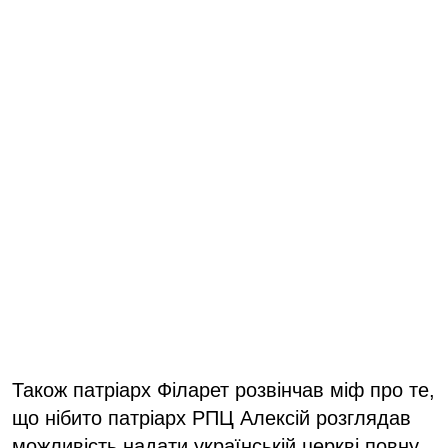
Також патріарх Філарет розвінчав міф про те,
що нібито патріарх РПЦ Алексій розглядав
можливість надати українській церкві повну