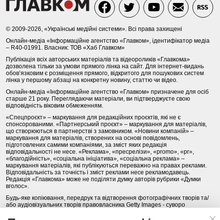
© 2009-2026, «Українські медійні системи». Всі права захищені
Онлайн-медіа «Інформаційне агентство «Главком», ідентифікатор медіа
– R40-01991. Власник: ТОВ «Хаб Главком»
Публікація всіх авторських матеріалів та відеороликів «Главкома»
дозволена тільки за умови прямого лінка на сайт. Для інтернет-видань
обов’язковим є розміщення прямого, відкритого для пошукових систем
лінка у першому абзаці на конкретну новину, статтю чи відео.
Онлайн-медіа «Інформаційне агентство «Главком» призначене для осіб
старше 21 року. Переглядаючи матеріали, ви підтверджуєте свою
відповідність віковим обмеженням.
«Спецпроєкт» – маркування для редакційних проєктів, які не є
спонсорованими. «Партнерський проєкт» – маркування для матеріалів,
що створюються в партнерстві з замовником. «Новини компаній» –
маркування для матеріалів, створених на основі повідомлень,
підготовлених самими компаніями, за зміст яких редакція
відповідальності не несе. «Реклама», «пресрелізи», «promo», «pr»,
«благодійність», «соціальна ініціатива», «соціальна реклама» –
маркування матеріалів, які публікуються переважно на правах реклами.
Відповідальність за точність і зміст реклами несе рекламодавець.
Редакція «Главкома» може не поділяти думку авторів рубрики «Думки
вголос».
Будь-яке копіювання, передрук та відтворення фотографічних творів та/
або аудіовізуальних творів правовласника Getty Images - суворо
забороняється.