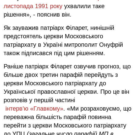
листопада 1991 року
ухвалили таке
рішення», - пояснив він.
Як зауважив патріарх Філарет, нинішній
предстоятель церкви Московського
патріархату в Україні митрополит Онуфрій
також підписався під цим рішенням.
Раніше патріарх Філарет озвучив прогноз, що
більше двох третин парафій перейдуть з
церкви Московського патріархату до
Української православної церкви. Про це він
розповів у першій частині
інтерв’ю «Главкому»
. «Ми розраховуємо, що
переважна більшість парафій повинна
перейти з церкви Московського патріархату
до УПЦ
(загальне число парафій МП в