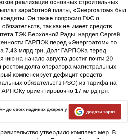
роков реализации основных строительных
выплат заработной платы, «Энергоатом» был
 кредиты. Он также попросил ГФС о
обязательств, так как не имеет средств
итета ТЭК Верховной Рады, нардеп Сергей
женности ГАРПОК перед «Энергоатом» по
а 7,43 млрд грн. Долг ГАРПОКа перед
янию на начало августа достиг почти 20
и ростом долга оператора магистральных
торый компенсирует дефицит средств
альных обязательств PSO) из тарифа на
 ГАРПОКу ориентировочно 17 млрд грн.
м» до своїх надійних джерел у
додати зараз
равительство утвердило комплекс мер. В