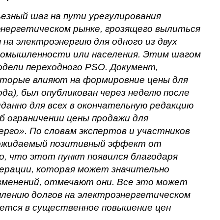
езный шаг на пути урегулирования
энергетическом рынке, грозящего вылиться
 на электроэнергию для одного из двух
ромышленности или населения. Этим шагом
одели переходного PSO. Документ,
оторые влияют на формировние цены для
ода), был опубликован через неделю после
данно для всех в окончательную редакцию
б ограничении цены продажи для
рго». По словам экспертов и участников
ь ожидаемый позитивный эффект от
о, что этот пункт появился благодаря
нерации, которая может значительно
менений, отмечают они. Все это может
плению долгов на электроэнергетическом
ьется в существенное повышение цен