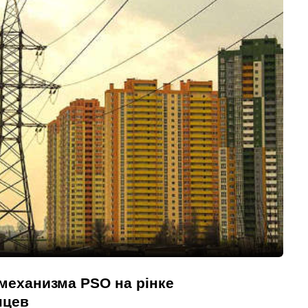
механизма PSO на рінке
нцев