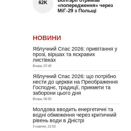
Болгарії отримав
62K
«попередження» через
МіГ-29 з Польщі
НОВИНИ
Яблучний Спас 2026: привітання у
прозі, віршах та яскравих
листівках
Вчора, 07:45
Яблучний Спас 2026: що потрібно
нести до церкви на Преображення
Господнє, традиції, прикмети та
заборони цього дня
Вчора, 06:55
Молдова вводить енергетичні та
водні обмеження через критичний
рівень води в Дністрі
3 серпня, 21:53