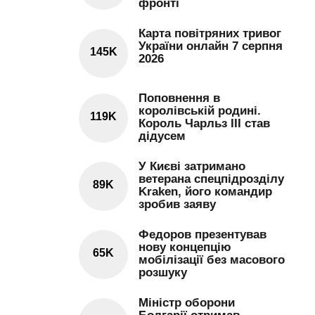
фронті
Карта повітряних тривог
України онлайн 7 серпня
145K
2026
Поповнення в
королівській родині.
119K
Король Чарльз III став
дідусем
У Києві затримано
ветерана спецпідрозділу
89K
Kraken, його командир
зробив заяву
Федоров презентував
нову концепцію
65K
мобілізації без масового
розшуку
Міністр оборони