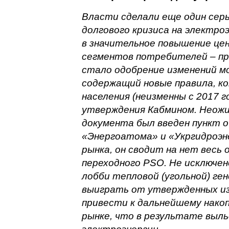
Власти сделали еще один серь
долгового кризиса на электро
в значительное повышение цен
сегментов потребителей – п
стало одобрение изменений м
содержащий новые правила, к
населения (неизменны с 2017 г
утверждения Кабмином. Неожи
документа был введен пункт о
«Энергоатома» и «Укргидроэне
рынка, он сводит на нет вес
переходного PSO. Не исключен
лобби тепловой (угольной) ге
выиграть от утвержденных из
привести к дальнейшему нако
рынке, что в результате выл