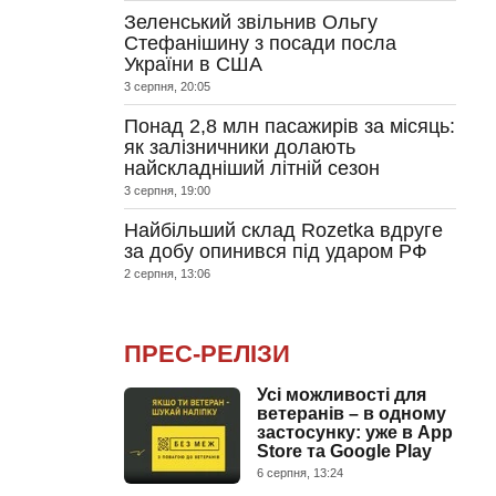
Зеленський звільнив Ольгу
Стефанішину з посади посла
України в США
3 серпня, 20:05
Понад 2,8 млн пасажирів за місяць:
як залізничники долають
найскладніший літній сезон
3 серпня, 19:00
Найбільший склад Rozetka вдруге
за добу опинився під ударом РФ
2 серпня, 13:06
ПРЕС-РЕЛІЗИ
Усі можливості для
ветеранів – в одному
застосунку: уже в App
Store та Google Play
6 серпня, 13:24