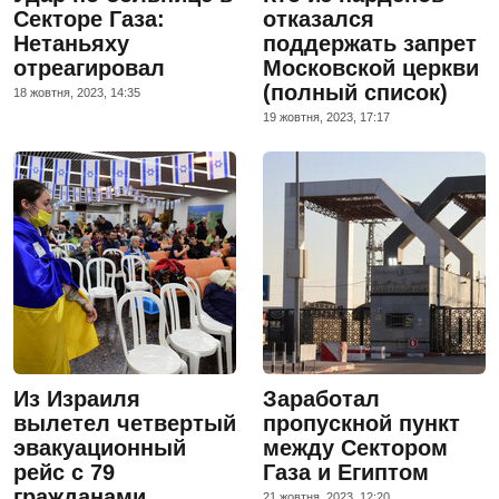
Секторе Газа:
отказался
Нетаньяху
поддержать запрет
отреагировал
Московской церкви
(полный список)
18 жовтня, 2023, 14:35
19 жовтня, 2023, 17:17
Из Израиля
Заработал
вылетел четвертый
пропускной пункт
эвакуационный
между Сектором
рейс с 79
Газа и Египтом
гражданами
21 жовтня, 2023, 12:20