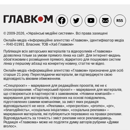
© 2009-2026, «Українські медійні системи». Всі права захищені
Онлайн-медіа «Інформаційне агентство «Главком», ідентифікатор медіа
– R40-01991. Власник: ТОВ «Хаб Главком»
Публікація всіх авторських матеріалів та відеороликів «Главкома»
дозволена тільки за умови прямого лінка на сайт. Для інтернет-видань
обов’язковим є розміщення прямого, відкритого для пошукових систем
лінка у першому абзаці на конкретну новину, статтю чи відео.
Онлайн-медіа «Інформаційне агентство «Главком» призначене для осіб
старше 21 року. Переглядаючи матеріали, ви підтверджуєте свою
відповідність віковим обмеженням.
«Спецпроєкт» – маркування для редакційних проєктів, які не є
спонсорованими. «Партнерський проєкт» – маркування для матеріалів,
що створюються в партнерстві з замовником. «Новини компаній» –
маркування для матеріалів, створених на основі повідомлень,
підготовлених самими компаніями, за зміст яких редакція
відповідальності не несе. «Реклама», «пресрелізи», «promo», «pr»,
«благодійність», «соціальна ініціатива», «соціальна реклама» –
маркування матеріалів, які публікуються переважно на правах реклами.
Відповідальність за точність і зміст реклами несе рекламодавець.
Редакція «Главкома» може не поділяти думку авторів рубрики «Думки
вголос».