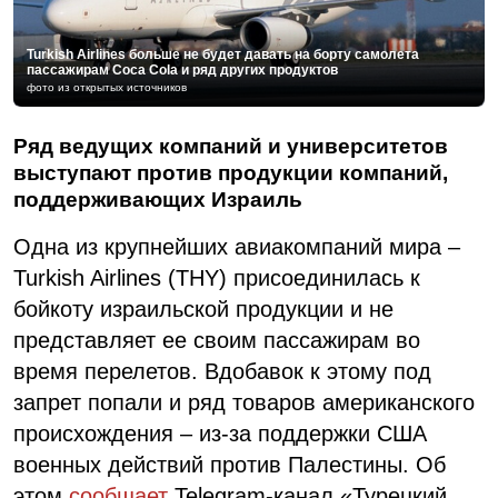
Turkish Airlines больше не будет давать на борту самолета
пассажирам Coca Cola и ряд других продуктов
фото из открытых источников
Ряд ведущих компаний и университетов
выступают против продукции компаний,
поддерживающих Израиль
Одна из крупнейших авиакомпаний мира –
Turkish Airlines (THY) присоединилась к
бойкоту израильской продукции и не
представляет ее своим пассажирам во
время перелетов. Вдобавок к этому под
запрет попали и ряд товаров американского
происхождения – из-за поддержки США
военных действий против Палестины. Об
этом
сообщает
Telegram-канал «Турецкий