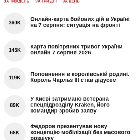
ЗА ТИЖДЕНЬ
ЗА ТРИ ДНІ
ЗА ДЕНЬ
Онлайн-карта бойових дій в Україні
360K
на 7 серпня: ситуація на фронті
Карта повітряних тривог України
145K
онлайн 7 серпня 2026
Поповнення в королівській родині.
119K
Король Чарльз III став дідусем
У Києві затримано ветерана
спецпідрозділу Kraken, його
89K
командир зробив заяву
Федоров презентував нову
концепцію мобілізації без масового
68K
розшуку