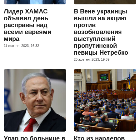
Лидер ХАМАС
В Вене украинцы
объявил день
вышли на акцию
расправы над
против
всеми евреями
возобновления
мира
выступлений
пропутинской
11 жовтня, 2023, 16:32
певицы Нетребко
20 жовтня, 2023, 19:59
Удар по больнице в
Кто из нардепов