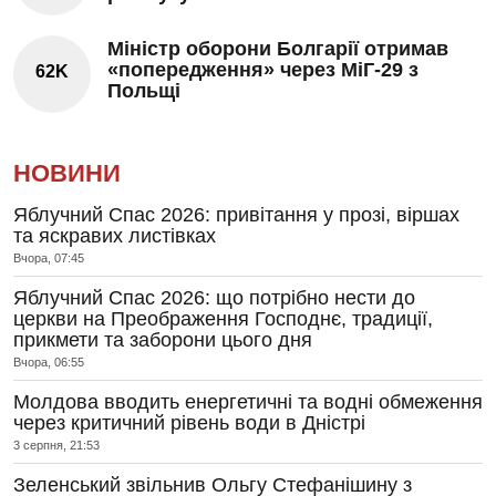
Міністр оборони Болгарії отримав
«попередження» через МіГ-29 з
62K
Польщі
НОВИНИ
Яблучний Спас 2026: привітання у прозі, віршах
та яскравих листівках
Вчора, 07:45
Яблучний Спас 2026: що потрібно нести до
церкви на Преображення Господнє, традиції,
прикмети та заборони цього дня
Вчора, 06:55
Молдова вводить енергетичні та водні обмеження
через критичний рівень води в Дністрі
3 серпня, 21:53
Зеленський звільнив Ольгу Стефанішину з