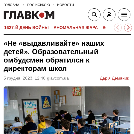
ГОЛОВНА
РОСІЙСЬКОЮ
НОВОСТИ
1627-Й ДЕНЬ ВОЙНЫ
АНОМАЛЬНАЯ ЖАРА
ВСТУПИТЕЛЬН
«Не «выдавливайте» наших
детей». Образовательный
омбудсмен обратился к
директорам школ
5 грудня, 2023, 12:40
glavcom.ua
Дарія Демяник