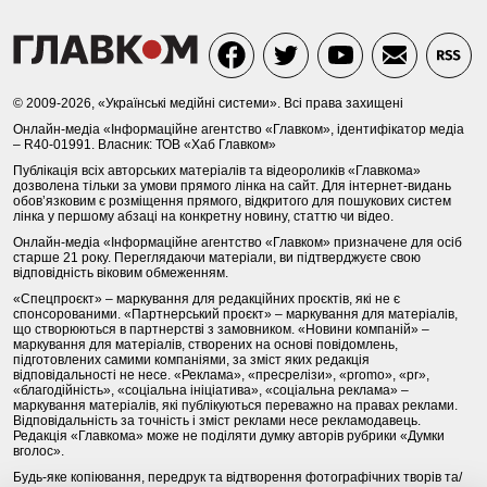
© 2009-2026, «Українські медійні системи». Всі права захищені
Онлайн-медіа «Інформаційне агентство «Главком», ідентифікатор медіа
– R40-01991. Власник: ТОВ «Хаб Главком»
Публікація всіх авторських матеріалів та відеороликів «Главкома»
дозволена тільки за умови прямого лінка на сайт. Для інтернет-видань
обов’язковим є розміщення прямого, відкритого для пошукових систем
лінка у першому абзаці на конкретну новину, статтю чи відео.
Онлайн-медіа «Інформаційне агентство «Главком» призначене для осіб
старше 21 року. Переглядаючи матеріали, ви підтверджуєте свою
відповідність віковим обмеженням.
«Спецпроєкт» – маркування для редакційних проєктів, які не є
спонсорованими. «Партнерський проєкт» – маркування для матеріалів,
що створюються в партнерстві з замовником. «Новини компаній» –
маркування для матеріалів, створених на основі повідомлень,
підготовлених самими компаніями, за зміст яких редакція
відповідальності не несе. «Реклама», «пресрелізи», «promo», «pr»,
«благодійність», «соціальна ініціатива», «соціальна реклама» –
маркування матеріалів, які публікуються переважно на правах реклами.
Відповідальність за точність і зміст реклами несе рекламодавець.
Редакція «Главкома» може не поділяти думку авторів рубрики «Думки
вголос».
Будь-яке копіювання, передрук та відтворення фотографічних творів та/