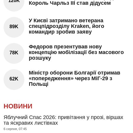
120K
Король Чарльз III став дідусем
У Києві затримано ветерана
спецпідрозділу Kraken, його
89K
командир зробив заяву
Федоров презентував нову
концепцію мобілізації без масового
78K
розшуку
Міністр оборони Болгарії отримав
«попередження» через МіГ-29 з
62K
Польщі
НОВИНИ
Яблучний Спас 2026: привітання у прозі, віршах
та яскравих листівках
6 серпня, 07:45