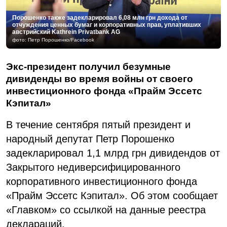
Порошенко также задекларировал 6,08 млн грн дохода от
отчуждения ценных бумаг и корпоративных прав, уплативших
австрийский Kathrein Privatbank AG
фото: Петр Порошенко/Facebook
Экс-президент получил безумные
дивиденды во время войны от своего
инвестиционного фонда «Прайм Эссетс
Кэпитал»
В течение сентября пятый президент и
народный депутат Петр Порошенко
задекларировал 1,1 млрд грн дивидендов от
Закрытого недиверсифицированного
корпоративного инвестиционного фонда
«Прайм Эссетс Кэпитал». Об этом сообщает
«Главком» со ссылкой на данные реестра
деклараций.