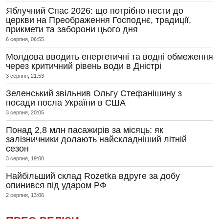
Яблучний Спас 2026: що потрібно нести до
церкви на Преображення Господнє, традиції,
прикмети та заборони цього дня
6 серпня, 06:55
Молдова вводить енергетичні та водні обмеження
через критичний рівень води в Дністрі
3 серпня, 21:53
Зеленський звільнив Ольгу Стефанішину з
посади посла України в США
3 серпня, 20:05
Понад 2,8 млн пасажирів за місяць: як
залізничники долають найскладніший літній
сезон
3 серпня, 19:00
Найбільший склад Rozetka вдруге за добу
опинився під ударом РФ
2 серпня, 13:06