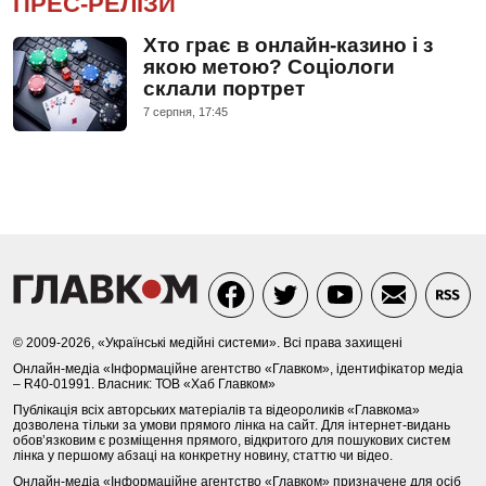
ПРЕС-РЕЛІЗИ
Хто грає в онлайн-казино і з
якою метою? Соціологи
склали портрет
7 серпня, 17:45
© 2009-2026, «Українські медійні системи». Всі права захищені
Онлайн-медіа «Інформаційне агентство «Главком», ідентифікатор медіа
– R40-01991. Власник: ТОВ «Хаб Главком»
Публікація всіх авторських матеріалів та відеороликів «Главкома»
дозволена тільки за умови прямого лінка на сайт. Для інтернет-видань
обов’язковим є розміщення прямого, відкритого для пошукових систем
лінка у першому абзаці на конкретну новину, статтю чи відео.
Онлайн-медіа «Інформаційне агентство «Главком» призначене для осіб