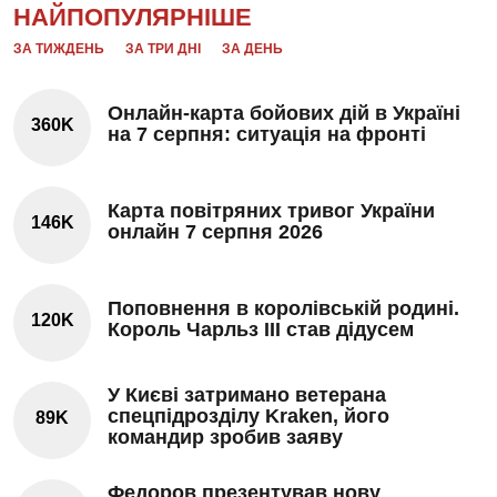
НАЙПОПУЛЯРНІШЕ
ЗА ТИЖДЕНЬ
ЗА ТРИ ДНІ
ЗА ДЕНЬ
Онлайн-карта бойових дій в Україні
360K
на 7 серпня: ситуація на фронті
Карта повітряних тривог України
146K
онлайн 7 серпня 2026
Поповнення в королівській родині.
120K
Король Чарльз III став дідусем
У Києві затримано ветерана
спецпідрозділу Kraken, його
89K
командир зробив заяву
Федоров презентував нову