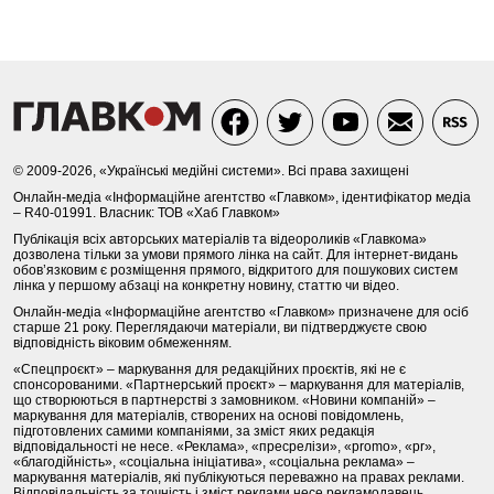
© 2009-2026, «Українські медійні системи». Всі права захищені
Онлайн-медіа «Інформаційне агентство «Главком», ідентифікатор медіа
– R40-01991. Власник: ТОВ «Хаб Главком»
Публікація всіх авторських матеріалів та відеороликів «Главкома»
дозволена тільки за умови прямого лінка на сайт. Для інтернет-видань
обов’язковим є розміщення прямого, відкритого для пошукових систем
лінка у першому абзаці на конкретну новину, статтю чи відео.
Онлайн-медіа «Інформаційне агентство «Главком» призначене для осіб
старше 21 року. Переглядаючи матеріали, ви підтверджуєте свою
відповідність віковим обмеженням.
«Спецпроєкт» – маркування для редакційних проєктів, які не є
спонсорованими. «Партнерський проєкт» – маркування для матеріалів,
що створюються в партнерстві з замовником. «Новини компаній» –
маркування для матеріалів, створених на основі повідомлень,
підготовлених самими компаніями, за зміст яких редакція
відповідальності не несе. «Реклама», «пресрелізи», «promo», «pr»,
«благодійність», «соціальна ініціатива», «соціальна реклама» –
маркування матеріалів, які публікуються переважно на правах реклами.
Відповідальність за точність і зміст реклами несе рекламодавець.