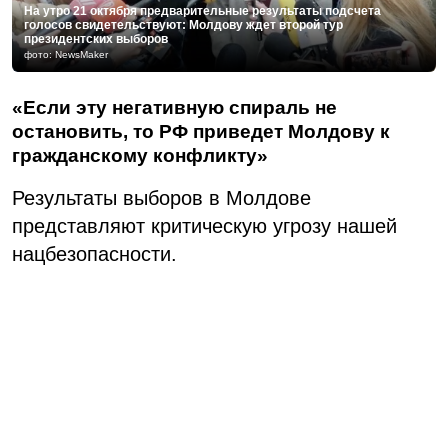
На утро 21 октября предварительные результаты подсчета
голосов свидетельствуют: Молдову ждет второй тур
президентских выборов
фото: NewsMaker
«Если эту негативную спираль не
остановить, то РФ приведет Молдову к
гражданскому конфликту»
Результаты выборов в Молдове
представляют критическую угрозу нашей
нацбезопасности.