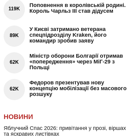
Поповнення в королівській родині.
119K
Король Чарльз III став дідусем
У Києві затримано ветерана
спецпідрозділу Kraken, його
89K
командир зробив заяву
Міністр оборони Болгарії отримав
«попередження» через МіГ-29 з
62K
Польщі
Федоров презентував нову
концепцію мобілізації без масового
62K
розшуку
НОВИНИ
Яблучний Спас 2026: привітання у прозі, віршах
та яскравих листівках