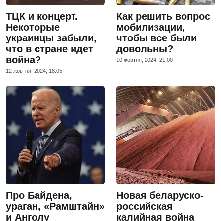
ТЦК и концерт.
Как решить вопрос
Некоторые
мобилизации,
украинцы забыли,
чтобы все были
что в стране идет
довольны?
война?
10 жовтня, 2024, 21:00
12 жовтня, 2024, 18:05
Про Байдена,
Новая беларуско-
ураган, «Рамштайн»
российская
и Анголу
калийная война