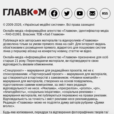
© 2009-2026, «Українські медійні системи». Всі права захищені
Онлайн-медіа «Інформаційне агентство «Главком», ідентифікатор медіа
– R40-01991. Власник: ТОВ «Хаб Главком»
Публікація всіх авторських матеріалів та відеороликів «Главкома»
дозволена тільки за умови прямого лінка на сайт. Для інтернет-видань
обов’язковим є розміщення прямого, відкритого для пошукових систем
лінка у першому абзаці на конкретну новину, статтю чи відео.
Онлайн-медіа «Інформаційне агентство «Главком» призначене для осіб
старше 21 року. Переглядаючи матеріали, ви підтверджуєте свою
відповідність віковим обмеженням.
«Спецпроєкт» – маркування для редакційних проєктів, які не є
спонсорованими. «Партнерський проєкт» – маркування для матеріалів,
що створюються в партнерстві з замовником. «Новини компаній» –
маркування для матеріалів, створених на основі повідомлень,
підготовлених самими компаніями, за зміст яких редакція
відповідальності не несе. «Реклама», «пресрелізи», «promo», «pr»,
«благодійність», «соціальна ініціатива», «соціальна реклама» –
маркування матеріалів, які публікуються переважно на правах реклами.
Відповідальність за точність і зміст реклами несе рекламодавець.
Редакція «Главкома» може не поділяти думку авторів рубрики «Думки
вголос».
Будь-яке копіювання, передрук та відтворення фотографічних творів та/