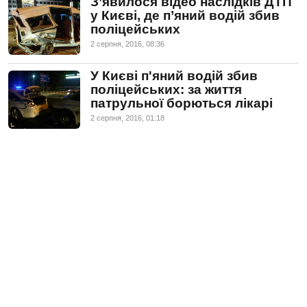
З’явилося відео наслідків ДТП
у Києві, де п’яний водій збив
поліцейських
2 серпня, 2016, 08:36
У Києві п'яний водій збив
поліцейських: за життя
патрульної борються лікарі
2 серпня, 2016, 01:18