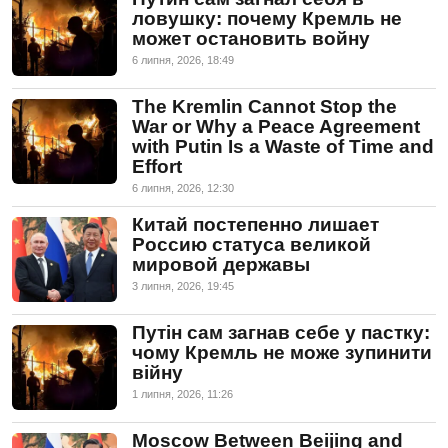
ловушку: почему Кремль не
может остановить войну
6 липня, 2026, 18:49
The Kremlin Cannot Stop the
War or Why a Peace Agreement
with Putin Is a Waste of Time and
Effort
6 липня, 2026, 12:30
Китай постепенно лишает
Россию статуса великой
мировой державы
3 липня, 2026, 19:45
Путін сам загнав себе у пастку:
чому Кремль не може зупинити
війну
1 липня, 2026, 11:26
Moscow Between Beijing and