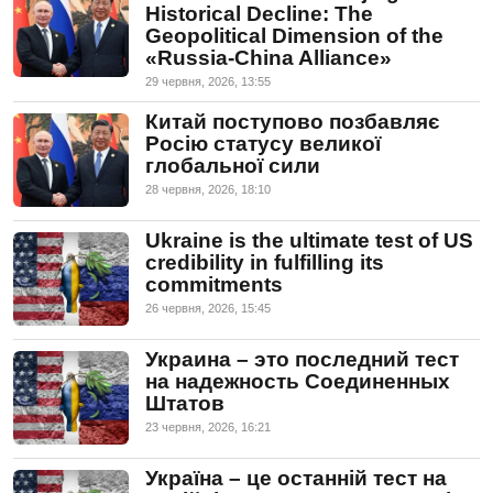
Historical Decline: The
Geopolitical Dimension of the
«Russia-China Alliance»
29 червня, 2026, 13:55
Китай поступово позбавляє
Росію статусу великої
глобальної сили
28 червня, 2026, 18:10
Ukraine is the ultimate test of US
credibility in fulfilling its
commitments
26 червня, 2026, 15:45
Украина – это последний тест
на надежность Соединенных
Штатов
23 червня, 2026, 16:21
Україна – це останній тест на