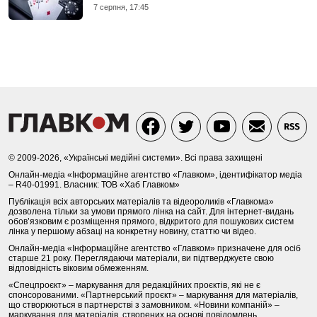
7 серпня, 17:45
© 2009-2026, «Українські медійні системи». Всі права захищені
Онлайн-медіа «Інформаційне агентство «Главком», ідентифікатор медіа
– R40-01991. Власник: ТОВ «Хаб Главком»
Публікація всіх авторських матеріалів та відеороликів «Главкома»
дозволена тільки за умови прямого лінка на сайт. Для інтернет-видань
обов’язковим є розміщення прямого, відкритого для пошукових систем
лінка у першому абзаці на конкретну новину, статтю чи відео.
Онлайн-медіа «Інформаційне агентство «Главком» призначене для осіб
старше 21 року. Переглядаючи матеріали, ви підтверджуєте свою
відповідність віковим обмеженням.
«Спецпроєкт» – маркування для редакційних проєктів, які не є
спонсорованими. «Партнерський проєкт» – маркування для матеріалів,
що створюються в партнерстві з замовником. «Новини компаній» –
маркування для матеріалів, створених на основі повідомлень,