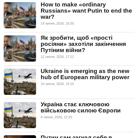
How to make «ordinary
Russians» want Putin to end the
war?
14 липня, 2026, 16:30
Як зробити, щоб «прості
росіяни» захотіли закінчення
Путіним війни?
12 липня, 2026, 17:21
Ukraine is emerging as the new
hub of European military power
10 липня, 2026, 15:15
Україна стає ключовою
військовою силою Європи
8 липня, 2026, 12:20
Путин сам загнал себя в