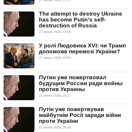
27 липня, 2026, 17:27
The attempt to destroy Ukraine
has become Putin's self-
destruction of Russia
27 липня, 2026, 14:45
У ролі Людовика XVI: чи Трамп
допоможе перемозі України?
27 липня, 2026, 07:03
Путин уже пожертвовал
будущим России ради войны
против Украины
21 липня, 2026, 20:17
Путін уже пожертвував
майбутнім Росії заради війни
проти України
21 липня, 2026, 08:18