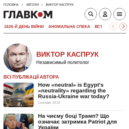
ГОЛОВНА
АВТОРИ
ВИКТОР КАСПРУК
1626-Й ДЕНЬ ВІЙНИ
АНОМАЛЬНА СПЕКА
ВСТУПНА КАМПА
ВИКТОР КАСПРУК
Независимый политолог
ВСІ ПУБЛІКАЦІЇ АВТОРА
How «neutral» is Egypt's
«neutrality» regarding the
Russia-Ukraine war today?
Сьогодні, 16:15
На чиєму боці Трамп? Що
означає затримка Patriot для
України