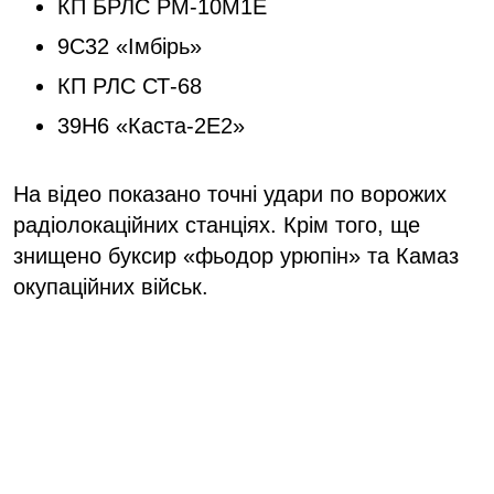
КП БРЛС РМ-10М1Е
9С32 «Імбірь»
КП РЛС СТ-68
39Н6 «Каста-2Е2»
На відео показано точні удари по ворожих
радіолокаційних станціях. Крім того, ще
знищено буксир «фьодор урюпін» та Камаз
окупаційних військ.