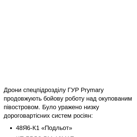
Дрони спецпідрозділу ГУР Prymarу
продовжують бойову роботу над окупованим
півостровом. Було уражено низку
дороговартісних систем росіян:
48Я6-К1 «Подльот»