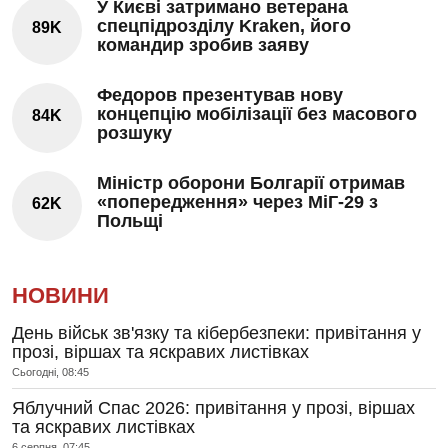
У Києві затримано ветерана
спецпідрозділу Kraken, його
89K
командир зробив заяву
Федоров презентував нову
концепцію мобілізації без масового
84K
розшуку
Міністр оборони Болгарії отримав
«попередження» через МіГ-29 з
62K
Польщі
НОВИНИ
День військ зв'язку та кібербезпеки: привітання у
прозі, віршах та яскравих листівках
Сьогодні, 08:45
Яблучний Спас 2026: привітання у прозі, віршах
та яскравих листівках
6 серпня, 07:45