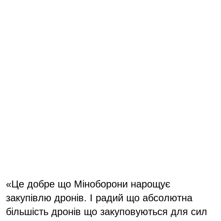
«Це добре що Міноборони нарощує
закупівлю дронів. І радий що абсолютна
більшість дронів що закуповуються для сил