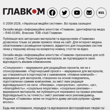
© 2009-2026, «Українські медійні системи». Всі права захищені
Онлайн-медіа «Інформаційне агентство «Главком», ідентифікатор медіа
– R40-01991. Власник: ТОВ «Хаб Главком»
Публікація всіх авторських матеріалів та відеороликів «Главкома»
дозволена тільки за умови прямого лінка на сайт. Для інтернет-видань
обов’язковим є розміщення прямого, відкритого для пошукових систем
лінка у першому абзаці на конкретну новину, статтю чи відео.
Онлайн-медіа «Інформаційне агентство «Главком» призначене для осіб
старше 21 року. Переглядаючи матеріали, ви підтверджуєте свою
відповідність віковим обмеженням.
«Спецпроєкт» – маркування для редакційних проєктів, які не є
спонсорованими. «Партнерський проєкт» – маркування для матеріалів,
що створюються в партнерстві з замовником. «Новини компаній» –
маркування для матеріалів, створених на основі повідомлень,
підготовлених самими компаніями, за зміст яких редакція
відповідальності не несе. «Реклама», «пресрелізи», «promo», «pr»,
«благодійність», «соціальна ініціатива», «соціальна реклама» –
маркування матеріалів, які публікуються переважно на правах реклами.
Відповідальність за точність і зміст реклами несе рекламодавець.
Редакція «Главкома» може не поділяти думку авторів рубрики «Думки
вголос».
Будь-яке копіювання, передрук та відтворення фотографічних творів та/