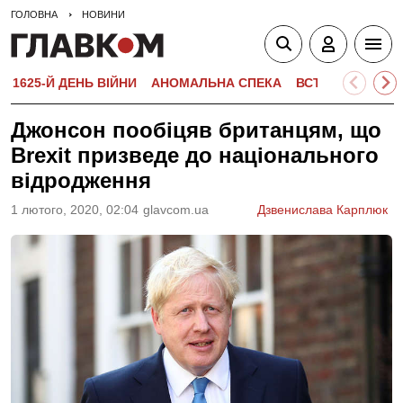
ГОЛОВНА
НОВИНИ
1625-Й ДЕНЬ ВІЙНИ
АНОМАЛЬНА СПЕКА
ВСТУПНА КАМПА
Джонсон пообіцяв британцям, що
Brexit призведе до національного
відродження
1 лютого, 2020, 02:04
glavcom.ua
Дзвенислава Карплюк