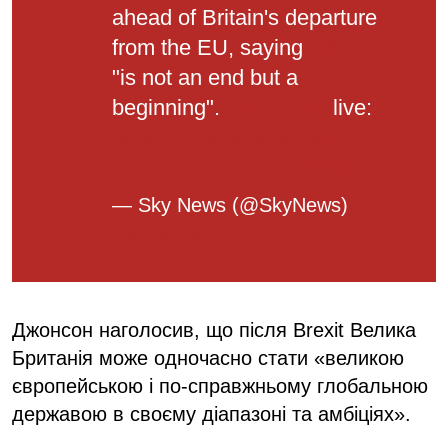
ahead of Britain's departure
from the EU, saying
#Brexit
"is not an end but a
beginning".
#BrexitDay
live:
https://t.co/mr0vtdLS6P
pic.twitter.com/RmedGlxlL0
— Sky News (@SkyNews)
January 31, 2020
Джонсон наголосив, що після Brexit Велика
Британія може одночасно стати «великою
європейською і по-справжньому глобальною
державою в своєму діапазоні та амбіціях».