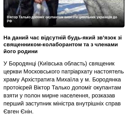
Віктор Талько допоміг окупантам вивезти цивільних українців до
РФ
На даний час відсутній будь-який зв’язок зі
священником-колаборантом та з членами
його родини
У Бородянці (Київська область) священик
церкви Московського патріархату настоятель
храму Архістратига Михаїла у м. Бородянка
протоієрей Віктор Талько допоміг окупантам
взяти у полон мирне населення, розказав
перший заступник міністра внутрішніх справ
Євген Єнін.