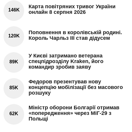
Карта повітряних тривог України
146K
онлайн 8 серпня 2026
Поповнення в королівській родині.
120K
Король Чарльз III став дідусем
У Києві затримано ветерана
спецпідрозділу Kraken, його
89K
командир зробив заяву
Федоров презентував нову
концепцію мобілізації без масового
85K
розшуку
Міністр оборони Болгарії отримав
«попередження» через МіГ-29 з
62K
Польщі