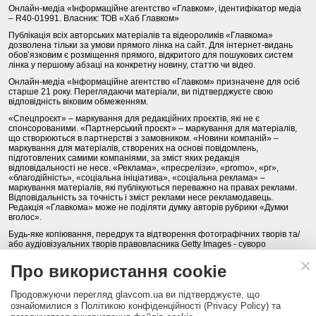
Онлайн-медіа «Інформаційне агентство «Главком», ідентифікатор медіа
– R40-01991. Власник: ТОВ «Хаб Главком»
Публікація всіх авторських матеріалів та відеороликів «Главкома»
дозволена тільки за умови прямого лінка на сайт. Для інтернет-видань
обов’язковим є розміщення прямого, відкритого для пошукових систем
лінка у першому абзаці на конкретну новину, статтю чи відео.
Онлайн-медіа «Інформаційне агентство «Главком» призначене для осіб
старше 21 року. Переглядаючи матеріали, ви підтверджуєте свою
відповідність віковим обмеженням.
«Спецпроєкт» – маркування для редакційних проєктів, які не є
спонсорованими. «Партнерський проєкт» – маркування для матеріалів,
що створюються в партнерстві з замовником. «Новини компаній» –
маркування для матеріалів, створених на основі повідомлень,
підготовлених самими компаніями, за зміст яких редакція
відповідальності не несе. «Реклама», «пресрелізи», «promo», «pr»,
«благодійність», «соціальна ініціатива», «соціальна реклама» –
маркування матеріалів, які публікуються переважно на правах реклами.
Відповідальність за точність і зміст реклами несе рекламодавець.
Редакція «Главкома» може не поділяти думку авторів рубрики «Думки
вголос».
Будь-яке копіювання, передрук та відтворення фотографічних творів та/
або аудіовізуальних творів правовласника Getty Images - суворо
забороняється.
Про використання cookie
Політика конфіденційності (Privacy Policy). Правила сайту
Продовжуючи перегляд glavcom.ua ви підтверджуєте, що
КОНТАКТИ
НАША КОМАНДА
АРХІВ
ознайомилися з Політикою конфіденційності (Privacy Policy) та