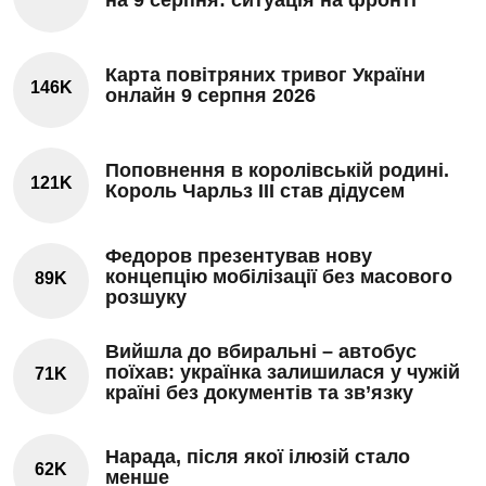
на 9 серпня: ситуація на фронті
Карта повітряних тривог України
146K
онлайн 9 серпня 2026
Поповнення в королівській родині.
121K
Король Чарльз III став дідусем
Федоров презентував нову
концепцію мобілізації без масового
89K
розшуку
Вийшла до вбиральні – автобус
поїхав: українка залишилася у чужій
71K
країні без документів та зв’язку
Нарада, після якої ілюзій стало
62K
менше