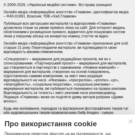
© 2009-2026, «Українські медійні системи». Всі права захищені
Онлайн-медіа «Інформаційне агентство «Главком», ідентифікатор медіа
– R40-01991. Власник: ТОВ «Хаб Главком»
Публікація всіх авторських матеріалів та відеороликів «Главкома»
дозволена тільки за умови прямого лінка на сайт. Для інтернет-видань
обов’язковим є розміщення прямого, відкритого для пошукових систем
лінка у першому абзаці на конкретну новину, статтю чи відео.
Онлайн-медіа «Інформаційне агентство «Главком» призначене для осіб
старше 21 року. Переглядаючи матеріали, ви підтверджуєте свою
відповідність віковим обмеженням.
«Спецпроєкт» – маркування для редакційних проєктів, які не є
спонсорованими. «Партнерський проєкт» – маркування для матеріалів,
що створюються в партнерстві з замовником. «Новини компаній» –
маркування для матеріалів, створених на основі повідомлень,
підготовлених самими компаніями, за зміст яких редакція
відповідальності не несе. «Реклама», «пресрелізи», «promo», «pr»,
«благодійність», «соціальна ініціатива», «соціальна реклама» –
маркування матеріалів, які публікуються переважно на правах реклами.
Відповідальність за точність і зміст реклами несе рекламодавець.
Редакція «Главкома» може не поділяти думку авторів рубрики «Думки
вголос».
Будь-яке копіювання, передрук та відтворення фотографічних творів та/
або аудіовізуальних творів правовласника Getty Images - суворо
забороняється.
Про використання cookie
Політика конфіденційності (Privacy Policy). Правила сайту
Продовжуючи перегляд glavcom.ua ви підтверджуєте, що