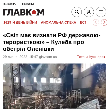
ГОЛОВНА
НОВИНИ
1629-Й ДЕНЬ ВІЙНИ
АНОМАЛЬНА СПЕКА
ВСТУПНА КАМПА
«Світ має визнати РФ державою-
терористкою» – Кулеба про
обстріл Оленівки
29 липня, 2022, 15:47
glavcom.ua
Тетяна Кушнерик