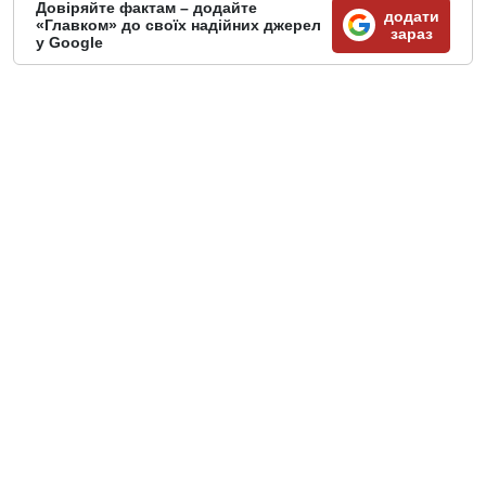
Довіряйте фактам – додайте
додати
«Главком» до своїх надійних джерел
зараз
у Google