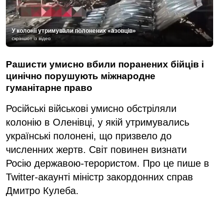
У колонії утримували полонених «азовців»
скріншот із відео
Рашисти умисно вбили поранених бійців і
цинічно порушують міжнародне
гуманітарне право
Російські військові умисно обстріляли
колонію в Оленівці, у якій утримувались
українські полонені, що призвело до
численних жертв. Світ повинен визнати
Росію державою-терористом. Про це пише в
Twitter-акаунті міністр закордонних справ
Дмитро Кулеба.