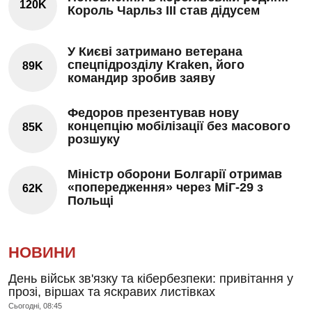
120K
Король Чарльз III став дідусем
У Києві затримано ветерана
спецпідрозділу Kraken, його
89K
командир зробив заяву
Федоров презентував нову
концепцію мобілізації без масового
85K
розшуку
Міністр оборони Болгарії отримав
«попередження» через МіГ-29 з
62K
Польщі
НОВИНИ
День військ зв'язку та кібербезпеки: привітання у
прозі, віршах та яскравих листівках
Сьогодні, 08:45