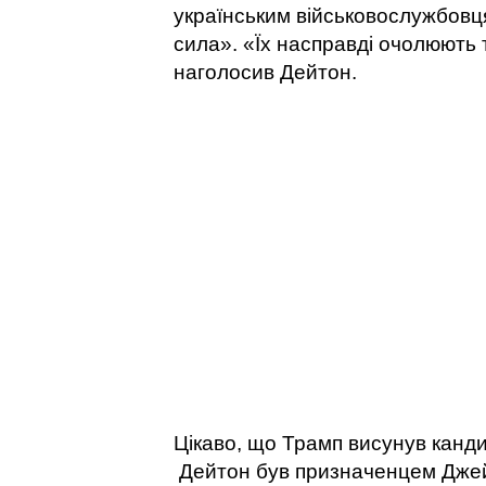
українським військовослужбовц
сила». «Їх насправді очолюють т
наголосив Дейтон.
Цікаво, що Трамп висунув канд
Дейтон був призначенцем Джей