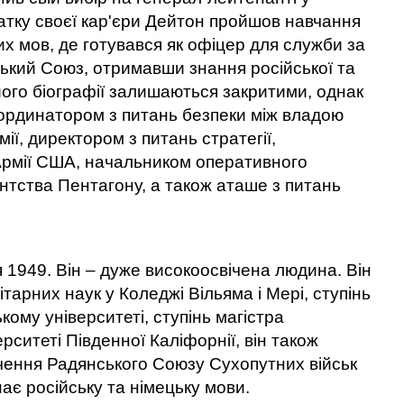
очатку своєї кар'єри Дейтон пройшов навчання
их мов, де готувався як офіцер для служби за
ький Союз, отримавши знання російської та
 його біографії залишаються закритими, однак
оординатором з питань безпеки між владою
ії, директором з питань стратегії,
 Армії США, начальником оперативного
нтства Пентагону, а також аташе з питань
 1949. Він – дуже високоосвічена людина. Він
тарних наук у Коледжі Вільяма і Мері, ступінь
кому університеті, ступінь магістра
ситеті Південної Каліфорнії, він також
ивчення Радянського Союзу Сухопутних військ
ає російську та німецьку мови.