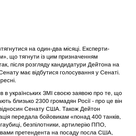
ягнутися на один-два місяці. Експерти-
м», що тягнути із цим призначенням
так, після розгляду кандидатури Дейтона на
 Сенату має відбутися голосування у Сенаті.
ресні.
в в українських ЗМІ своєю заявою про те, що
ють близько 2300 громадян Росії - про це він
 відносин Сенату США. Також Дейтон
ація передала бойовикам «понад 400 танків,
 гаубиці, безпілотники, артилерію ППО,
овами претендента на посаду посла США,