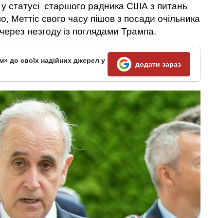
і у статусі старшого радника США з питань
о, Меттіс свого часу пішов з посади очільника
через незгоду із поглядами Трампа.
м» до своїх надійних джерел у
додати зараз