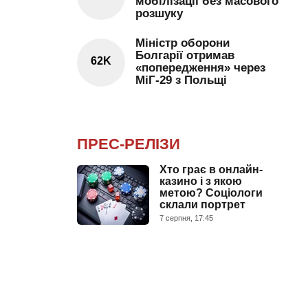
мобілізації без масового
розшуку
Міністр оборони
Болгарії отримав
62K
«попередження» через
МіГ-29 з Польщі
ПРЕС-РЕЛІЗИ
Хто грає в онлайн-
казино і з якою
метою? Соціологи
склали портрет
7 серпня, 17:45