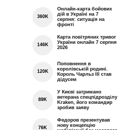
Онлайн-карта бойових
дій в Україні на 7
360K
серпня: ситуація на
фронті
Карта повітряних тривог
України онлайн 7 серпня
146K
2026
Поповнення в
королівській родині.
120K
Король Чарльз III став
дідусем
У Києві затримано
ветерана спецпідрозділу
89K
Kraken, його командир
зробив заяву
Федоров презентував
нову концепцію
76K