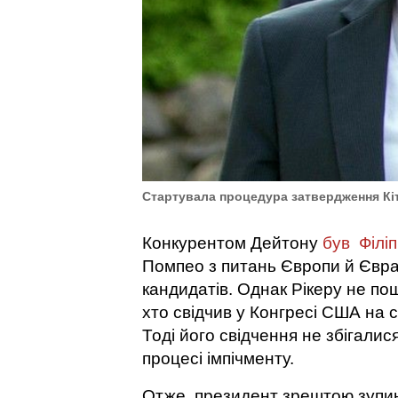
Стартувала процедура затвердження Кіт
Конкурентом Дейтону
був Філіп
Помпео з питань Європи й Євраз
кандидатів. Однак Рікеру не по
хто свідчив у Конгресі США на 
Тоді його свідчення не збігали
процесі імпічменту.
Отже, президент зрештою зупини