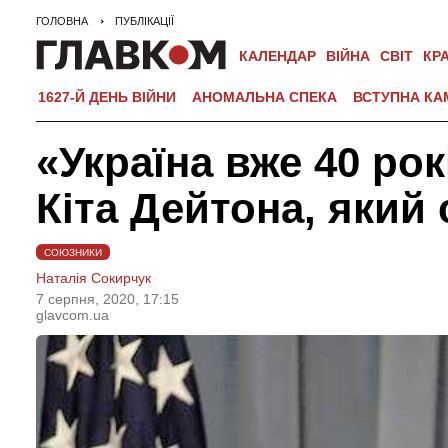
ГОЛОВНА
ПУБЛІКАЦІЇ
КАЛЕНДАР
ВІЙНА
СВІТ
КР
1627-Й ДЕНЬ ВІЙНИ
АНОМАЛЬНА СПЕКА
ВСТУПНА КА
«Україна вже 40 ро
Кіта Дейтона, який
СОЮЗНИКИ
Наталія Сокирчук
7 серпня, 2020, 17:15
glavcom.ua