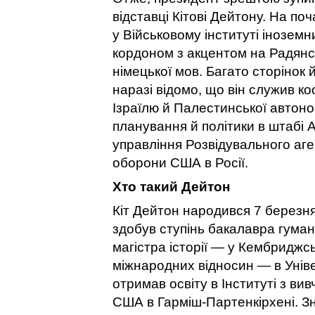
відставці Кітові Дейтону. На п
у Військовому інституті іноземн
кордоном з акцентом на Радянс
німецької мов. Багато сторінок
наразі відомо, що він служив к
Ізраїлю й Палестинської автоном
планування й політики в штабі
управління Розвідувального аге
оборони США в Росії.
Хто такий Дейтон
Кіт Дейтон народився 7 березня
здобув ступінь бакалавра гумані
магістра історії — у Кембриджсь
міжнародних відносин — в Універ
отримав освіту в Інституті з в
США в Гарміш-Партенкірхені. Зн