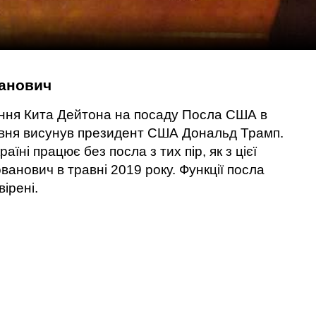
ванович
ення Кита Дейтона на посаду Посла США в
равня висунув президент США Дональд Трамп.
їні працює без посла з тих пір, як з цієї
ванович в травні 2019 року. Функції посла
ірені.