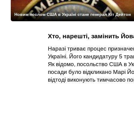
Новим послом США в Україні стане генерал Кіт Дейтон
Хто, нарешті, замінить Йо
Наразі триває процес признач
Україні. Його кандидатуру 5 т
Як відомо, посольство США в Укра
посади було відкликано Марі Йо
відтоді виконують тимчасово пов