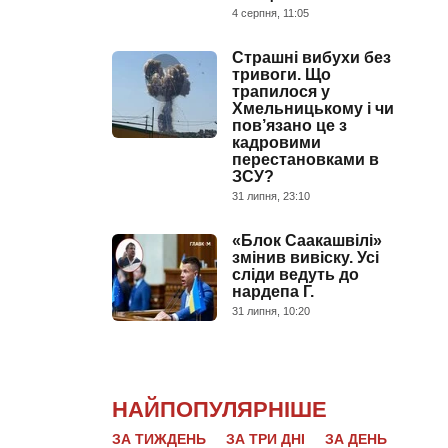
4 серпня, 11:05
Страшні вибухи без
тривоги. Що
трапилося у
Хмельницькому і чи
пов’язано це з
кадровими
перестановками в
ЗСУ?
31 липня, 23:10
«Блок Саакашвілі»
змінив вивіску. Усі
сліди ведуть до
нардепа Г.
31 липня, 10:20
НАЙПОПУЛЯРНІШЕ
ЗА ТИЖДЕНЬ
ЗА ТРИ ДНІ
ЗА ДЕНЬ