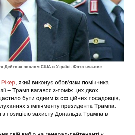
а Дейтона послом США в Україні. Фото usa.оne
 Рікер
, який виконує обов'язки помічника
ії – Трамп вагався з-поміж цих двох
щастило бути одним із офіційних посадовців,
слуханнях з імпічменту президента Трампа.
ся з позицією захисту Дональда Трампа в
в свій вибір на генерал-лейтенанті у