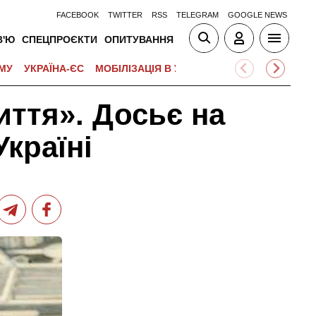
FACEBOOK
TWITTER
RSS
TELEGRAM
GOOGLE NEWS
В'Ю
СПЕЦПРОЄКТИ
ОПИТУВАННЯ
МУ
УКРАЇНА-ЄС
МОБІЛІЗАЦІЯ В УКРАЇНІ
ВІЙНА НА БЛИЗЬК
иття». Досьє на
країні