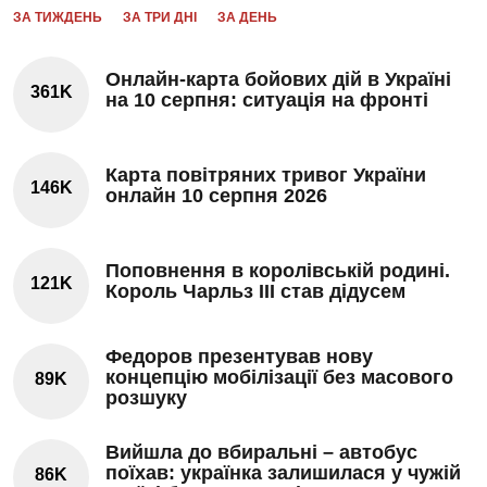
ЗА ТИЖДЕНЬ
ЗА ТРИ ДНІ
ЗА ДЕНЬ
Онлайн-карта бойових дій в Україні
361K
на 10 серпня: ситуація на фронті
Карта повітряних тривог України
146K
онлайн 10 серпня 2026
Поповнення в королівській родині.
121K
Король Чарльз III став дідусем
Федоров презентував нову
концепцію мобілізації без масового
89K
розшуку
Вийшла до вбиральні – автобус
поїхав: українка залишилася у чужій
86K