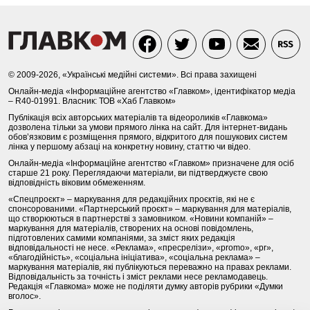
© 2009-2026, «Українські медійні системи». Всі права захищені
Онлайн-медіа «Інформаційне агентство «Главком», ідентифікатор медіа
– R40-01991. Власник: ТОВ «Хаб Главком»
Публікація всіх авторських матеріалів та відеороликів «Главкома»
дозволена тільки за умови прямого лінка на сайт. Для інтернет-видань
обов’язковим є розміщення прямого, відкритого для пошукових систем
лінка у першому абзаці на конкретну новину, статтю чи відео.
Онлайн-медіа «Інформаційне агентство «Главком» призначене для осіб
старше 21 року. Переглядаючи матеріали, ви підтверджуєте свою
відповідність віковим обмеженням.
«Спецпроєкт» – маркування для редакційних проєктів, які не є
спонсорованими. «Партнерський проєкт» – маркування для матеріалів,
що створюються в партнерстві з замовником. «Новини компаній» –
маркування для матеріалів, створених на основі повідомлень,
підготовлених самими компаніями, за зміст яких редакція
відповідальності не несе. «Реклама», «пресрелізи», «promo», «pr»,
«благодійність», «соціальна ініціатива», «соціальна реклама» –
маркування матеріалів, які публікуються переважно на правах реклами.
Відповідальність за точність і зміст реклами несе рекламодавець.
Редакція «Главкома» може не поділяти думку авторів рубрики «Думки
вголос».