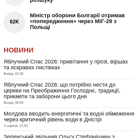
Міністр оборони Болгарії отримав
«попередження» через МіГ-29 з
62K
Польщі
НОВИНИ
Яблучний Спас 2026: привітання у прозі, віршах
та яскравих листівках
Вчора, 07:45
Яблучний Спас 2026: що потрібно нести до
церкви на Преображення Господнє, традиції,
прикмети та заборони цього дня
Вчора, 06:55
Молдова вводить енергетичні та водні обмеження
через критичний рівень води в Дністрі
3 серпня, 21:53
Зеленський звільнив Ольгу Стефанішину з