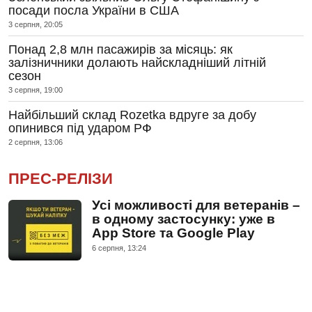
посади посла України в США
3 серпня, 20:05
Понад 2,8 млн пасажирів за місяць: як
залізничники долають найскладніший літній
сезон
3 серпня, 19:00
Найбільший склад Rozetka вдруге за добу
опинився під ударом РФ
2 серпня, 13:06
ПРЕС-РЕЛІЗИ
Усі можливості для ветеранів –
в одному застосунку: уже в
App Store та Google Play
6 серпня, 13:24