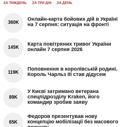
ЗА ТИЖДЕНЬ
ЗА ТРИ ДНІ
ЗА ДЕНЬ
Онлайн-карта бойових дій в Україні
360K
на 7 серпня: ситуація на фронті
Карта повітряних тривог України
145K
онлайн 7 серпня 2026
Поповнення в королівській родині.
119K
Король Чарльз III став дідусем
У Києві затримано ветерана
спецпідрозділу Kraken, його
89K
командир зробив заяву
Федоров презентував нову
концепцію мобілізації без масового
65K
розшуку