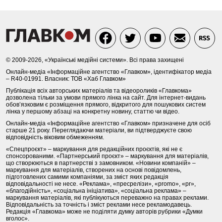
© 2009-2026, «Українські медійні системи». Всі права захищені
Онлайн-медіа «Інформаційне агентство «Главком», ідентифікатор медіа
– R40-01991. Власник: ТОВ «Хаб Главком»
Публікація всіх авторських матеріалів та відеороликів «Главкома»
дозволена тільки за умови прямого лінка на сайт. Для інтернет-видань
обов’язковим є розміщення прямого, відкритого для пошукових систем
лінка у першому абзаці на конкретну новину, статтю чи відео.
Онлайн-медіа «Інформаційне агентство «Главком» призначене для осіб
старше 21 року. Переглядаючи матеріали, ви підтверджуєте свою
відповідність віковим обмеженням.
«Спецпроєкт» – маркування для редакційних проєктів, які не є
спонсорованими. «Партнерський проєкт» – маркування для матеріалів,
що створюються в партнерстві з замовником. «Новини компаній» –
маркування для матеріалів, створених на основі повідомлень,
підготовлених самими компаніями, за зміст яких редакція
відповідальності не несе. «Реклама», «пресрелізи», «promo», «pr»,
«благодійність», «соціальна ініціатива», «соціальна реклама» –
маркування матеріалів, які публікуються переважно на правах реклами.
Відповідальність за точність і зміст реклами несе рекламодавець.
Редакція «Главкома» може не поділяти думку авторів рубрики «Думки
вголос».