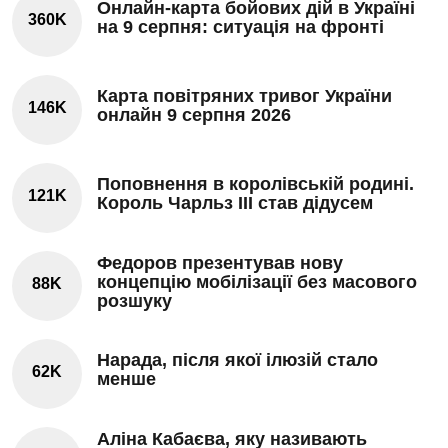
Онлайн-карта бойових дій в Україні
360K
на 9 серпня: ситуація на фронті
Карта повітряних тривог України
146K
онлайн 9 серпня 2026
Поповнення в королівській родині.
121K
Король Чарльз III став дідусем
Федоров презентував нову
концепцію мобілізації без масового
88K
розшуку
Нарада, після якої ілюзій стало
62K
менше
Аліна Кабаєва, яку називають