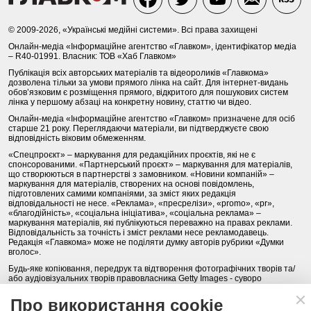
© 2009-2026, «Українські медійні системи». Всі права захищені
Онлайн-медіа «Інформаційне агентство «Главком», ідентифікатор медіа
– R40-01991. Власник: ТОВ «Хаб Главком»
Публікація всіх авторських матеріалів та відеороликів «Главкома»
дозволена тільки за умови прямого лінка на сайт. Для інтернет-видань
обов’язковим є розміщення прямого, відкритого для пошукових систем
лінка у першому абзаці на конкретну новину, статтю чи відео.
Онлайн-медіа «Інформаційне агентство «Главком» призначене для осіб
старше 21 року. Переглядаючи матеріали, ви підтверджуєте свою
відповідність віковим обмеженням.
«Спецпроєкт» – маркування для редакційних проєктів, які не є
спонсорованими. «Партнерський проєкт» – маркування для матеріалів,
що створюються в партнерстві з замовником. «Новини компаній» –
маркування для матеріалів, створених на основі повідомлень,
підготовлених самими компаніями, за зміст яких редакція
відповідальності не несе. «Реклама», «пресрелізи», «promo», «pr»,
«благодійність», «соціальна ініціатива», «соціальна реклама» –
маркування матеріалів, які публікуються переважно на правах реклами.
Відповідальність за точність і зміст реклами несе рекламодавець.
Редакція «Главкома» може не поділяти думку авторів рубрики «Думки
вголос».
Будь-яке копіювання, передрук та відтворення фотографічних творів та/
або аудіовізуальних творів правовласника Getty Images - суворо
забороняється.
Про використання cookie
Політика конфіденційності (Privacy Policy). Правила сайту