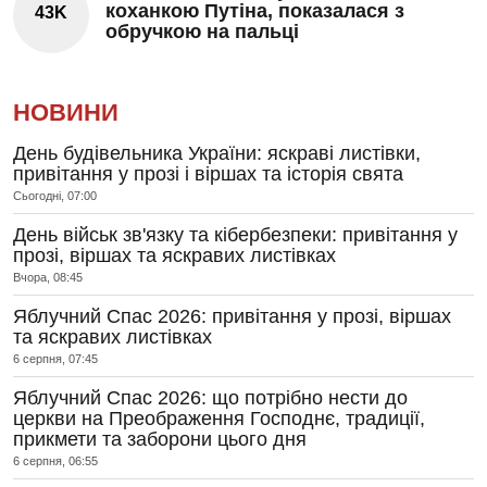
коханкою Путіна, показалася з
43K
обручкою на пальці
НОВИНИ
День будівельника України: яскраві листівки,
привітання у прозі і віршах та історія свята
Сьогодні, 07:00
День військ зв'язку та кібербезпеки: привітання у
прозі, віршах та яскравих листівках
Вчора, 08:45
Яблучний Спас 2026: привітання у прозі, віршах
та яскравих листівках
6 серпня, 07:45
Яблучний Спас 2026: що потрібно нести до
церкви на Преображення Господнє, традиції,
прикмети та заборони цього дня
6 серпня, 06:55