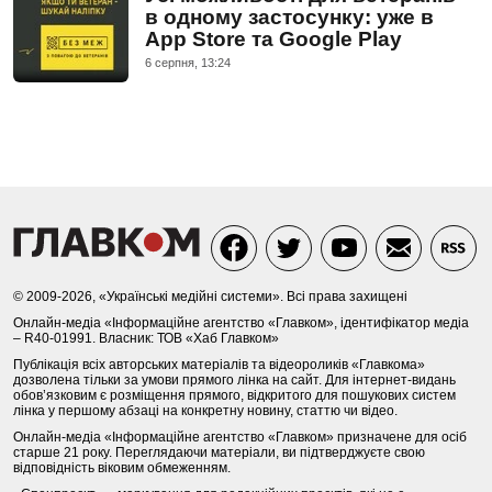
в одному застосунку: уже в
App Store та Google Play
6 серпня, 13:24
© 2009-2026, «Українські медійні системи». Всі права захищені
Онлайн-медіа «Інформаційне агентство «Главком», ідентифікатор медіа
– R40-01991. Власник: ТОВ «Хаб Главком»
Публікація всіх авторських матеріалів та відеороликів «Главкома»
дозволена тільки за умови прямого лінка на сайт. Для інтернет-видань
обов’язковим є розміщення прямого, відкритого для пошукових систем
лінка у першому абзаці на конкретну новину, статтю чи відео.
Онлайн-медіа «Інформаційне агентство «Главком» призначене для осіб
старше 21 року. Переглядаючи матеріали, ви підтверджуєте свою
відповідність віковим обмеженням.