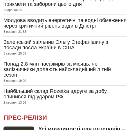
прикмети та заборони цього дня
Вчора, 06:55
Молдова вводить енергетичні та водні обмеження
через критичний рівень води в Дністрі
3 серпня, 21:53
Зеленський звільнив Ольгу Стефанішину з
посади посла України в США
3 серпня, 20:05
Понад 2,8 млн пасажирів за місяць: як
залізничники долають найскладніший літній
сезон
3 серпня, 19:00
Найбільший склад Rozetka вдруге за добу
опинився під ударом РФ
2 серпня, 13:06
ПРЕС-РЕЛІЗИ
Усі можливості для ветеранів –