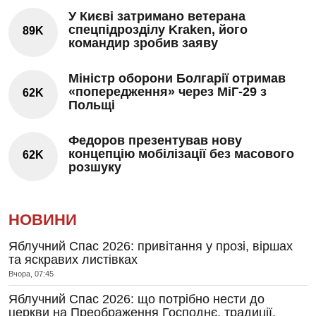
У Києві затримано ветерана
спецпідрозділу Kraken, його
89K
командир зробив заяву
Міністр оборони Болгарії отримав
«попередження» через МіГ-29 з
62K
Польщі
Федоров презентував нову
концепцію мобілізації без масового
62K
розшуку
НОВИНИ
Яблучний Спас 2026: привітання у прозі, віршах
та яскравих листівках
Вчора, 07:45
Яблучний Спас 2026: що потрібно нести до
церкви на Преображення Господнє, традиції,