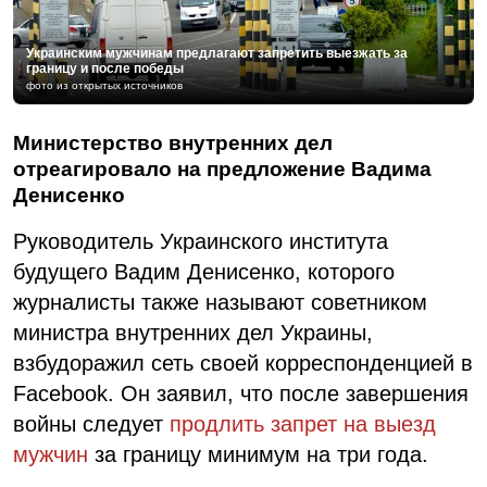
Украинским мужчинам предлагают запретить выезжать за
границу и после победы
фото из открытых источников
Министерство внутренних дел
отреагировало на предложение Вадима
Денисенко
Руководитель Украинского института
будущего Вадим Денисенко, которого
журналисты также называют советником
министра внутренних дел Украины,
взбудоражил сеть своей корреспонденцией в
Facebook. Он заявил, что после завершения
войны следует
продлить запрет на выезд
мужчин
за границу минимум на три года.