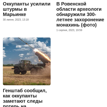
Оккупанты усилили
В Ровенской
штурмы в
области археологи
Марьинке
обнаружили 300-
летнее захоронение
30 липня, 2023, 13:18
монахинь (фото)
1 серпня, 2023, 19:59
Генштаб сообщил,
как оккупанты
заметают следы
потерь на